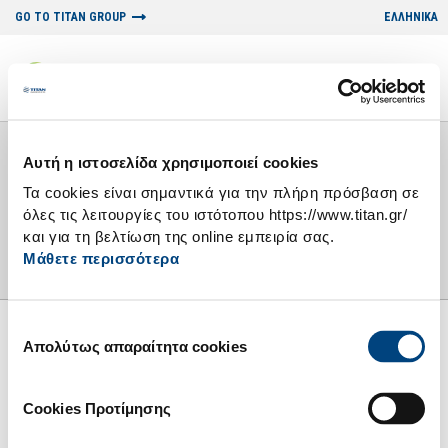
GO TO TITAN GROUP
ΕΛΛΗΝΙΚΑ
NEWSROOM
NEWS AND PRESS RELEASES
Αυτή η ιστοσελίδα χρησιμοποιεί cookies
Τα cookies είναι σημαντικά για την πλήρη πρόσβαση σε
05/06/2008
όλες τις λειτουργίες του ιστότοπου https://www.titan.gr/
και για τη βελτίωση της online εμπειρία σας.
Return
Μάθετε περισσότερα
Επιλογή
Απολύτως απαραίτητα cookies
συγκατάθεσης
Cookies Προτίμησης
ABOUT US
CONTACT US
PRODUCTS & SERVICES
RSS FEED