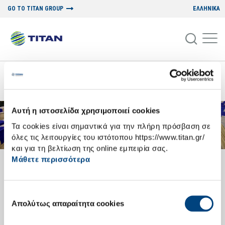
GO TO TITAN GROUP
ΕΛΛΗΝΙΚΑ
NEWSROOM
Αυτή η ιστοσελίδα χρησιμοποιεί cookies
Τα cookies είναι σημαντικά για την πλήρη πρόσβαση σε
όλες τις λειτουργίες του ιστότοπου https://www.titan.gr/
και για τη βελτίωση της online εμπειρία σας.
Μάθετε περισσότερα
FINANCIAL STATEMENTS
NIKI QUARRING PC
Επιλογή
Απολύτως απαραίτητα cookies
συγκατάθεσης
Below please find the balance sheets, available only in the Greek