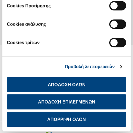
language:
Cookies Προτίμησης
Financial Results
Financial Statements Full Year 2025
Cookies ανάλυσης
Financial Statements Full Year 2024
Cookies τρίτων
AETOLIAN QUARRIES SA
Προβολή λεπτομερειών
ΑΠΟΔΟΧΗ ΟΛΩΝ
LEARN MORE
ΑΠΟΔΟΧΗ ΕΠΙΛΕΓΜΕΝΩΝ
ΑΠΟΡΡΙΨΗ ΟΛΩΝ