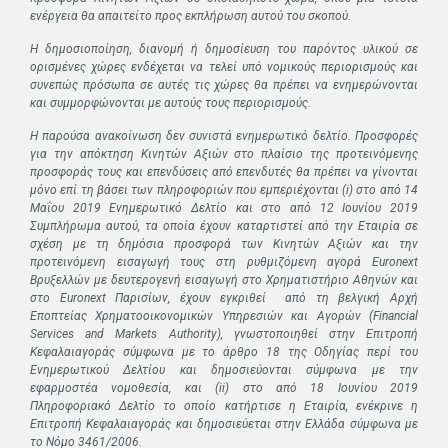
ενέργεια θα απαιτείτο προς εκπλήρωση αυτού του σκοπού.
Η δημοσιοποίηση, διανομή ή δημοσίευση του παρόντος υλικού σε
ορισμένες χώρες ενδέχεται να τελεί υπό νομικούς περιορισμούς και
συνεπώς πρόσωπα σε αυτές τις χώρες θα πρέπει να ενημερώνονται
και συμμορφώνονται με αυτούς τους περιορισμούς
.
Η παρούσα ανακοίνωση δεν συνιστά ενημερωτικό δελτίο. Προσφορές
για την απόκτηση Κινητών Αξιών στο πλαίσιο της προτεινόμενης
προσφοράς τους και επενδύσεις από επενδυτές θα πρέπει να γίνονται
μόνο επί τη βάσει των πληροφοριών που εμπεριέχονται
(
i
) στο από 14
Μαΐου 2019 Ε
νημερωτικό Δελτίο και στο από 12 Ιουνίου 2019
Συμπλήρωμα αυτού, τα οποία έχουν καταρτιστεί από την Εταιρία σε
σχέση με τη δημόσια προσφορά των Κινητών Αξιών και την
προτεινόμενη εισαγωγή τους στη ρυθμιζόμενη αγορά Euronext
Βρυξελλών με δευτερογενή εισαγωγή στο Χρηματιστήριο Αθηνών και
στο
Euronext
Παρισίων, έχουν εγκριθεί από τη βελγική Αρχή
Εποπτείας Χρηματοοικονομικών Υπηρεσιών και Αγορών (Financial
Services and Markets Authority), γνωστοποιηθεί στην Επιτροπή
Κεφαλαιαγοράς σύμφωνα με το άρθρο 18 της Οδηγίας περί του
Ενημερωτικού Δελτίου και δημοσιεύονται σύμφωνα με την
εφαρμοστέα νομοθεσία, και (ii) στο από 18 Ιουνίου 2019
Πληροφοριακό Δελτίο το οποίο κατήρτισε η Εταιρία, ενέκρινε η
Επιτροπή Κεφαλαιαγοράς και δημοσιεύεται στην Ελλάδα σύμφωνα με
το Νόμο 3461/2006.