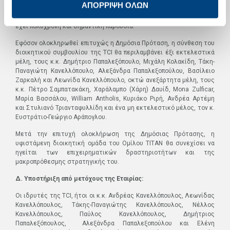
ΑΠΟΡΡΙΨΗ ΟΛΩΝ
βρίσκεται στο κέντρο της Ευρωπαϊκής Ένωσης, ενώ η διοίκηση
της ΤCI ασκείται από την Κύπρο, χώρα στην οποία ο Όμιλος ΤΙΤΑΝ
έχει πολύχρονη και σημαντική παρουσία.
Εφόσον ολοκληρωθεί επιτυχώς η Δημόσια Πρόταση, η σύνθεση του
διοικητικού συμβουλίου της ΤCΙ θα περιλαμβάνει έξι εκτελεστικά
μέλη, τους κ.κ. Δημήτριο Παπαλεξόπουλο, Μιχάλη Κολακίδη, Τάκη-
Παναγιώτη Κανελλόπουλο, Αλεξάνδρα Παπαλεξοπούλου, Βασίλειο
Ζαρκαλή και Λεωνίδα Κανελλόπουλο, οκτώ ανεξάρτητα μέλη, τους
κ.κ. Πέτρο Σαμπατακάκη, Χαράλαμπο (Χάρη) Δαυίδ, Mona Zulficar,
Μαρία Βασσάλου, William Antholis, Kυριάκο Ριρή, Ανδρέα Αρτέμη
και Στυλιανό Τριανταφυλλίδη και ένα μη εκτελεστικό μέλος, τον κ.
Ευστράτιο-Γεώργιο Αράπογλου.
Μετά την επιτυχή ολοκλήρωση της Δημόσιας Πρότασης, η
υφιστάμενη διοικητική ομάδα του Ομίλου ΤΙΤΑΝ θα συνεχίσει να
ηγείται των επιχειρηματικών δραστηριοτήτων και της
μακροπρόθεσμης στρατηγικής του.
Δ. Υποστήριξη από μετόχους της Εταιρίας:
Οι ιδρυτές της TCI, ήτοι οι κ.κ. Ανδρέας Κανελλόπουλος, Λεωνίδας
Κανελλόπουλος, Τάκης-Παναγιώτης Κανελλόπουλος, Νέλλος
Κανελλόπουλος, Παύλος Κανελλόπουλος, Δημήτριος
Παπαλεξόπουλος, Αλεξάνδρα Παπαλεξοπούλου και Ελένη