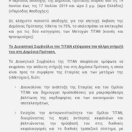
Η περίοδος αποδοχής της Δημόσιας Πρότασης διαρκεί από τις 19
Ιουνίου έως τις 17 Ιουλίου 2019 και ώρα 2 μ.μ. (ώρα Ελλάδος)
(«Περίοδος Αποδοχής»).
Ως ελάχιστο ποσοστό αποδοχής για την επιτυχή έκβαση της
Δημόσιας Πρότασης τίθεται το 75%, το οποίο πρέπει να επιτευχθεί
και για τις δύο κατηγορίες των Μετοχών ΤΙΤΑΝ (κοινές και
προνομιούχες).
Το Διοικητικό Συμβούλιο της ΤΙΤΑΝ εξέφρασε την πλήρη στήριξή
του στη Δημόσια Πρόταση.
Το Διοικητικό Συμβούλιο της ΤΙΤΑΝ αποφάσισε ομόφωνα να
εκφράσει την απόλυτη στήριξή του στη Δημόσια Πρόταση, η οποία
είναι προς το συμφέρον της Εταιρίας και των μετόχων της
(«Μέτοχοι»), διότι:
Διευκολύνει την ανάπτυξη της Εταιρίας και του Ομίλου
ΤΙΤΑΝ και δημιουργεί προϋποθέσεις για μακροπρόθεσμη
βελτίωση της κερδοφορίας και των οικονομικών του
αποτελεσμάτων,
Ενισχύει την ανταγωνιστικότητα του Ομίλου ΤΙΤΑΝ,
διευρύνοντας τις πηγές άντλησης κεφαλαίων και
βελτιώνοντας την πρόσβασή του στις διεθνείς
κεφαλαιαγορές και το διεθνές τραπεζικό σύστημα, με