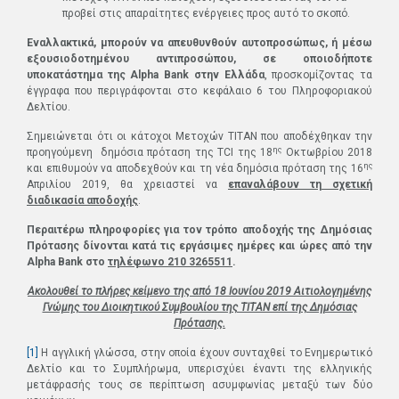
προβεί στις απαραίτητες ενέργειες προς αυτό το σκοπό.
Εναλλακτικά, μπορούν να απευθυνθούν αυτοπροσώπως, ή μέσω
εξουσιοδοτημένου αντιπροσώπου, σε οποιοδήποτε
υποκατάστημα της
Alpha
Bank
στην Ελλάδα
, προσκομίζοντας τα
έγγραφα που περιγράφονται στο κεφάλαιο 6 του Πληροφοριακού
Δελτίου.
Σημειώνεται ότι οι κάτοχοι Μετοχών ΤΙΤΑΝ που αποδέχθηκαν την
ης
προηγούμενη δημόσια πρόταση της TCI της 18
Οκτωβρίου 2018
ης
και επιθυμούν να αποδεχθούν και τη νέα δημόσια πρόταση της 16
Απριλίου 2019, θα χρειαστεί να
επαναλάβουν τη σχετική
διαδικασία αποδοχής
.
Περαιτέρω πληροφορίες για τον τρόπο αποδοχής της Δημόσιας
Πρότασης δίνονται κατά τις εργάσιμες ημέρες και ώρες από την
Alpha Bank στο
τηλέφωνο 210 3265511
.
Ακολουθεί το πλήρες κείμενο της από 18 Ιουνίου 2019 Αιτιολογημένης
Γνώμης του Διοικητικού Συμβουλίου της ΤΙΤΑΝ επί της Δημόσιας
Πρότασης.
[1]
Η αγγλική γλώσσα, στην οποία έχουν συνταχθεί το Ενημερωτικό
Δελτίο και το Συμπλήρωμα, υπερισχύει έναντι της ελληνικής
μετάφρασής τους σε περίπτωση ασυμφωνίας μεταξύ των δύο