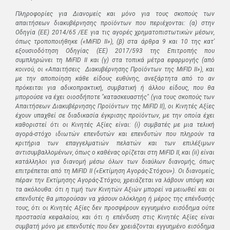
Πληροφορίες για Διανομείς και μόνο για τους σκοπούς των
απαιτήσεων διακυβέρνησης προϊόντων που περιέχονται: (α) στην
Οδηγία (ΕΕ) 2014/65 /ΕΕ για τις αγορές χρηματοπιστωτικών μέσων,
όπως τροποποιήθηκε («MiFID II»), (β) στα άρθρα 9 και 10 της κατ'
εξουσιοδότηση Οδηγίας (ΕΕ) 2017/593 της Επιτροπής που
συμπληρώνει τη MiFID II και (γ) στα τοπικά μέτρα εφαρμογής (από
κοινού, οι «Απαιτήσεις Διακυβέρνησης Προϊόντων της MiFID II»), και
με την αποποίηση κάθε είδους ευθύνης, ανεξάρτητα από το αν
πρόκειται για αδικοπρακτική, συμβατική ή άλλου είδους, που θα
μπορούσε να έχει οιοσδήποτε "κατασκευαστής" (για τους σκοπούς των
Απαιτήσεων Διακυβέρνησης Προϊόντων της MiFID II), οι Κινητές Αξίες
έχουν υπαχθεί σε διαδικασία έγκρισης προϊόντων, με την οποία έχει
καθοριστεί ότι οι Κινητές Αξίες είναι: (i) συμβατές με μια τελική
αγορά-στόχο ιδιωτών επενδυτών και επενδυτών που πληρούν τα
κριτήρια των επαγγελματιών πελατών και των επιλέξιμων
αντισυμβαλλομένων, όπως ο καθένας ορίζεται στη MiFID II, και (ii) είναι
κατάλληλοι για διανομή μέσω όλων των διαύλων διανομής, όπως
επιτρέπεται από τη MiFID II («Εκτίμηση Αγοράς-Στόχου»). Οι διανομείς,
πέραν την Εκτίμησης Αγοράς-Στόχου, χρειάζεται να λάβουν υπόψη και
τα ακόλουθα: ότι η τιμή των Κινητών Αξιών μπορεί να μειωθεί και οι
επενδυτές θα μπορούσαν να χάσουν ολόκληρη ή μέρος της επένδυσής
τους, ότι οι Κινητές Αξίες δεν προσφέρουν εγγυημένο εισόδημα ούτε
προστασία κεφαλαίου, και ότι η επένδυση στις Κινητές Αξίες είναι
συμβατή μόνο με επενδυτές που δεν χρειάζονται εγγυημένο εισόδημα