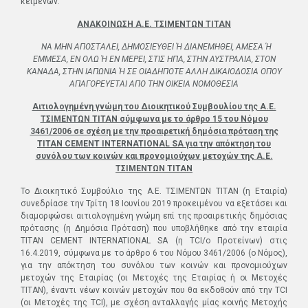
κειμένων.
ΑΝΑΚΟΙΝΩΣΗ
Α.Ε. ΤΣΙΜΕΝΤΩΝ ΤΙΤΑΝ
ΝΑ ΜΗΝ ΑΠΟΣΤΑΛΕΙ, ΔΗΜΟΣΙΕΥΘΕΙ Ή ΔΙΑΝΕΜΗΘΕΙ, ΑΜΕΣΑ Ή
ΕΜΜΕΣΑ, ΕΝ ΟΛΩ Ή ΕΝ ΜΕΡΕΙ, ΣΤΙΣ ΗΠΑ, ΣΤΗΝ ΑΥΣΤΡΑΛΙΑ, ΣΤΟΝ
ΚΑΝΑΔΑ, ΣΤΗΝ ΙΑΠΩΝΙΑ Ή ΣΕ ΟΙΑΔΗΠΟΤΕ ΑΛΛΗ ΔΙΚΑΙΟΔΟΣΙΑ ΟΠΟΥ
ΑΠΑΓΟΡΕΥΕΤΑΙ ΑΠΟ ΤΗΝ ΟΙΚΕΙΑ ΝΟΜΟΘΕΣΙΑ
Αιτιολογημένη γνώμη του Διοικητικού Συμβουλίου της Α.Ε.
ΤΣΙΜΕΝΤΩΝ ΤΙΤΑΝ σύμφωνα με το άρθρο 15 του Νόμου
3461/2006 σε σχέση με την προαιρετική δημόσια πρόταση της
TITAN CEMENT INTERNATIONAL SA για την απόκτηση του
συνόλου των κοινών και προνομιούχων μετοχών της Α.Ε.
ΤΣΙΜΕΝΤΩΝ ΤΙΤΑΝ
Το Διοικητικό Συμβούλιο της A.E. TΣΙΜΕΝΤΩΝ ΤΙΤΑΝ (η Εταιρία)
συνεδρίασε την Τρίτη 18 Ιουνίου 2019 προκειμένου να εξετάσει και
διαμορφώσει αιτιολογημένη γνώμη επί της προαιρετικής δημόσιας
πρότασης (η Δημόσια Πρόταση) που υποβλήθηκε από την εταιρία
TITAN CEMENT INTERNATIONAL SA (η TCI/ο Προτείνων) στις
16.4.2019, σύμφωνα µε το άρθρο 6 του Νόμου 3461/2006 (ο Νόμος),
για την απόκτηση του συνόλου των κοινών και προνομιούχων
μετοχών της Εταιρίας (οι Μετοχές της Εταιρίας ή οι Μετοχές
ΤΙΤΑΝ), έναντι νέων κοινών μετοχών που θα εκδοθούν από την TCI
(οι Μετοχές της ΤCI), µε σχέση ανταλλαγής μίας κοινής Μετοχής