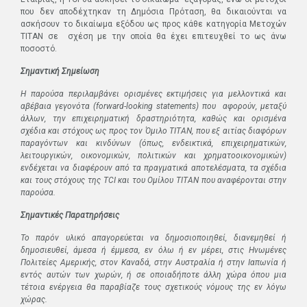
που δεν αποδέχτηκαν τη Δημόσια Πρόταση, θα δικαιούνται να
ασκήσουν το δικαίωμα εξόδου ως προς κάθε κατηγορία Μετοχών
ΤΙΤΑΝ σε σχέση με την οποία θα έχει επιτευχθεί το ως άνω
ποσοστό.
Σημαντική Σημείωση
Η παρούσα περιλαμβάνει ορισμένες εκτιμήσεις για μελλοντικά και
αβέβαια γεγονότα (forward-looking statements) που αφορούν, μεταξύ
άλλων, την επιχειρηματική δραστηριότητα, καθώς και ορισμένα
σχέδια και στόχους ως προς τον Όμιλο ΤΙΤΑΝ, που εξ αιτίας διαφόρων
παραγόντων και κινδύνων (όπως, ενδεικτικά, επιχειρηματικών,
λειτουργικών, οικονομικών, πολιτικών και χρηματοοικονομικών)
ενδέχεται να διαφέρουν από τα πραγματικά αποτελέσματα, τα σχέδια
και τους στόχους της
TCI
και του Ομίλου ΤΙΤΑΝ που αναφέρονται στην
παρούσα.
Σημαντικές Παρατηρήσεις
Το παρόν υλικό απαγορεύεται να δημοσιοποιηθεί, διανεμηθεί ή
δημοσιευθεί, άμεσα ή έμμεσα, εν όλω ή εν μέρει, στις Ηνωμένες
Πολιτείες Αμερικής, στον Καναδά, στην Αυστραλία ή στην Ιαπωνία ή
εντός αυτών των χωρών, ή σε οποιαδήποτε άλλη χώρα όπου μια
τέτοια ενέργεια θα παραβίαζε τους σχετικούς νόμους της εν λόγω
χώρας.