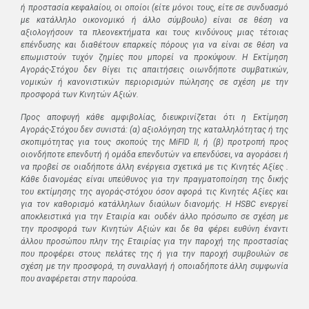
ή προστασία κεφαλαίου, οι οποίοι (είτε μόνοι τους, είτε σε συνδυασμό
με κατάλληλο οικονομικό ή άλλο σύμβουλο) είναι σε θέση να
αξιολογήσουν τα πλεονεκτήματα και τους κινδύνους μιας τέτοιας
επένδυσης και διαθέτουν επαρκείς πόρους για να είναι σε θέση να
επωμιστούν τυχόν ζημίες που μπορεί να προκύψουν. Η Εκτίμηση
Αγοράς-Στόχου δεν θίγει τις απαιτήσεις οιωνδήποτε συμβατικών,
νομικών ή κανονιστικών περιορισμών πώλησης σε σχέση με την
προσφορά των Κινητών Αξιών.
Προς αποφυγή κάθε αμφιβολίας, διευκρινίζεται ότι η Εκτίμηση
Αγοράς-Στόχου δεν συνιστά: (α) αξιολόγηση της καταλληλότητας ή της
σκοπιμότητας για τους σκοπούς της MiFID II, ή (β) προτροπή προς
οιονδήποτε επενδυτή ή ομάδα επενδυτών να επενδύσει, να αγοράσει ή
να προβεί σε οιαδήποτε άλλη ενέργεια σχετικά με τις Κινητές Αξίες .
Κάθε διανομέας είναι υπεύθυνος για την πραγματοποίηση της δικής
του εκτίμησης της αγοράς-στόχου όσον αφορά τις Κινητές Αξίες και
για τον καθορισμό κατάλληλων διαύλων διανομής. Η
HSBC
ενεργεί
αποκλειστικά για την Εταιρία και ουδέν άλλο πρόσωπο σε σχέση με
την προσφορά των Κινητών Αξιών και δε θα φέρει ευθύνη έναντι
άλλου προσώπου πλην της Εταιρίας για την παροχή της προστασίας
που προφέρει στους πελάτες της ή για την παροχή συμβουλών σε
σχέση με την προσφορά, τη συναλλαγή ή οποιαδήποτε άλλη συμφωνία
που αναφέρεται στην παρούσα.