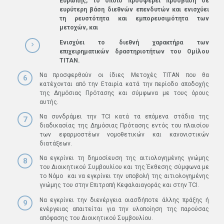
Ευρώπης, το οποίο προσφέρει πρόσβαση σε
ευρύτερη βάση διεθνών επενδυτών και ενισχύει
τη ρευστότητα και εμπορευσιμότητα των
μετοχών, και
Ενισχύει το διεθνή χαρακτήρα των
επιχειρηματικών δραστηριοτήτων του Ομίλου
ΤΙΤΑΝ.
Να προσφερθούν οι ίδιες Μετοχές ΤΙΤΑΝ που θα
κατέχονται από την Εταιρία κατά την περίοδο αποδοχής
της Δημόσιας Πρότασης και σύμφωνα με τους όρους
αυτής.
Να συνδράμει την TCI κατά τα επόμενα στάδια της
διαδικασίας της Δημόσιας Πρότασης εντός του πλαισίου
των εφαρμοστέων νομοθετικών και κανονιστικών
διατάξεων.
Να εγκρίνει τη δημοσίευση της αιτιολογημένης γνώμης
του Διοικητικού Συμβουλίου και της Έκθεσης σύμφωνα µε
το Νόμο και να εγκρίνει την υποβολή της αιτιολογημένης
γνώμης του στην Επιτροπή Κεφαλαιαγοράς και στην TCI.
Να εγκρίνει την διενέργεια οιασδήποτε άλλης πράξης ή
ενέργειας απαιτείται για την υλοποίηση της παρούσας
απόφασης του Διοικητικού Συμβουλίου.