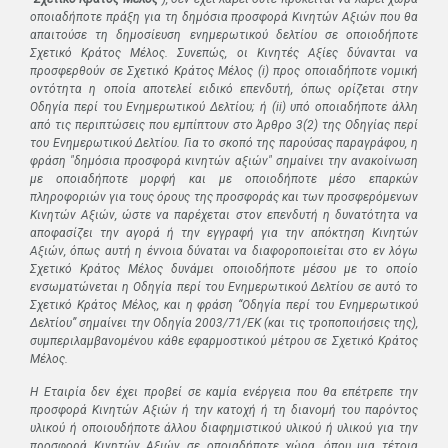
οποιαδήποτε πράξη για τη δημόσια προσφορά Κινητών Αξιών που θα
απαιτούσε τη δημοσίευση ενημερωτικού δελτίου σε οποιοδήποτε
Σχετικό Κράτος Μέλος. Συνεπώς, οι Κινητές Αξίες δύνανται να
προσφερθούν σε Σχετικό Κράτος Μέλος (
i
) προς οποιαδήποτε νομική
οντότητα η οποία αποτελεί ειδικό επενδυτή, όπως ορίζεται στην
Οδηγία περί του Ενημερωτικού Δελτίου; ή (
ii
) υπό οποιαδήποτε άλλη
από τις περιπτώσεις που εμπίπτουν στο Άρθρο 3(2) της Οδηγίας περί
του Ενημερωτικού Δελτίου. Για το σκοπό της παρούσας παραγράφου, η
φράση "δημόσια προσφορά κινητών αξιών" σημαίνει την ανακοίνωση
με οποιαδήποτε μορφή και με οποιοδήποτε μέσο επαρκών
πληροφοριών για τους όρους της προσφοράς και των προσφερόμενων
Κινητών Αξιών, ώστε να παρέχεται στον επενδυτή η δυνατότητα να
αποφασίζει την αγορά ή την εγγραφή για την απόκτηση Κινητών
Αξιών, όπως αυτή η έννοια δύναται να διαφοροποιείται στο εν λόγω
Σχετικό Κράτος Μέλος δυνάμει οποιοδήποτε μέσου με το οποίο
ενσωματώνεται η Οδηγία περί του Ενημερωτικού Δελτίου σε αυτό το
Σχετικό Κράτος Μέλος, και η φράση “Οδηγία περί του Ενημερωτικού
Δελτίου” σημαίνει την Οδηγία 2003/71/ΕΚ (και τις τροποποιήσεις της),
συμπεριλαμβανομένου κάθε εφαρμοστικού μέτρου σε Σχετικό Κράτος
Μέλος.
Η Εταιρία δεν έχει προβεί σε καμία ενέργεια που θα επέτρεπε την
προσφορά Κινητών Αξιών ή την κατοχή ή τη διανομή του παρόντος
υλικού ή οποιουδήποτε άλλου διαφημιστικού υλικού ή υλικού για την
προσφορά Κινητών Αξιών σε οποιαδήποτε χώρα, όπου μια τέτοια