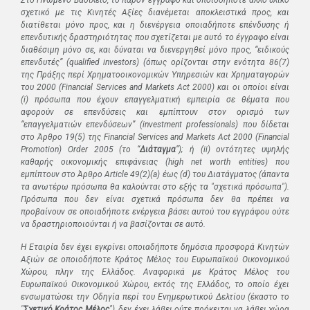
σχετικό με τις Κινητές Αξίες διανέμεται αποκλειστικά προς, και
διατίθεται μόνο προς, και η διενέργεια οποιαδήποτε επένδυσης ή
επενδυτικής δραστηριότητας που σχετίζεται με αυτό το έγγραφο είναι
διαθέσιμη μόνο σε, και δύναται να διενεργηθεί μόνο προς, “ειδικούς
επενδυτές” (qualified investors) (όπως ορίζονται στην ενότητα 86(7)
της Πράξης περί Χρηματοοικονομικών Υπηρεσιών και Χρηματαγορών
του 2000 (
Financial
Services
and
Markets
Act
2000) και οι οποίοι είναι
(
i
) πρόσωπα που έχουν επαγγελματική εμπειρία σε θέματα που
αφορούν σε επενδύσεις και εμπίπτουν στον ορισμό των
“επαγγελματιών επενδύσεων” (
investment
professionals
) που δίδεται
στο Άρθρο 19(5) της
Financial
Services
and
Markets
Act
2000 (
Financial
Promotion
)
Order
2005 (το “
Διάταγμα
”); ή (
ii
) οντότητες υψηλής
καθαρής οικονομικής επιφάνειας (
high
net
worth
entities
) που
εμπίπτουν στο Άρθρο
Article
49(2)(
a
) έως (
d
) του Διατάγματος (άπαντα
τα ανωτέρω πρόσωπα θα καλούνται στο εξής τα "σχετικά πρόσωπα").
Πρόσωπα που δεν είναι σχετικά πρόσωπα δεν θα πρέπει να
προβαίνουν σε οποιαδήποτε ενέργεια βάσει αυτού του εγγράφου ούτε
να δραστηριοποιούνται ή να βασίζονται σε αυτό.
Η Εταιρία δεν έχει εγκρίνει οποιαδήποτε δημόσια προσφορά Κινητών
Αξιών σε οποιοδήποτε Κράτος Μέλος του Ευρωπαϊκού Οικονομικού
Χώρου, πλην της Ελλάδος. Αναφορικά με Κράτος Μέλος του
Ευρωπαϊκού Οικονομικού Χώρου, εκτός της Ελλάδος, το οποίο έχει
ενσωματώσει την Οδηγία περί του Ενημερωτικού Δελτίου (έκαστο το
"
Σχετικό Κράτος Μέλος
"), δεν έχει λάβει ούτε πρόκειται να λάβει χώρα