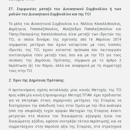
ΣΤ. Συμφωνίες μεταξύ του Διοικητικού Συμβουλίου ή των
μελών του Διοικητικού Συμβουλίου και της TCI
Τα µέλη του Διοικητικού Συμβουλίου κ.κ. Νέλλος Κανελλόπουλος,
Δημήτριος Παπαλεξόπουλος, Αλεξάνδρα Παπαλεξοπούλου και
Τάκης-Παναγιώτης Κανελλόπουλος είναι μεταξύ των ιδρυτών της
TCI, οι οποίοι δυνάμει της σχετικής από 16 Απριλίου 2019
συμφωνίας μετόχων που έχουν καταρτίσει με τους λοιπούς
ιδρυτές της TCI, έχουν καταστεί πρόσωπα που λειτουργούν
συντονισμένα τόσο μεταξύ τους όσο και με την ΤCI για τους
σκοπούς της Δημόσιας Πρότασης, σύμφωνα με το άρθρο 2
περίπτωση (ε) του Νόμου, αλλά και αναφορικά με τη συμμετοχή
τους στην ΤCI.
Ζ. Όροι της Δημόσιας Πρότασης.
Η προτεινόμενη σχέση ανταλλαγής μίας κοινής Μετοχής της TCI
προς κάθε μία κοινή ή προνομιούχο Μετοχή ΤΙΤΑΝ έχει σχεδιαστεί
για να επιτρέψει στους σημερινούς μετόχους της Εταιρίας να
διατηρήσουν την επένδυσή τους στον Όμιλο µε την ίδια αναλογία
(υπό την επιφύλαξη τυχόν αγορών Μετοχών της Εταιρίας έναντι
μετρητών στα πλαίσια του δικαιώματος εξαγοράς ή/και του
δικαιώματος εξόδου, εφόσον συντρέξει τέτοια περίπτωση), και να
συμμετάσχουν στην παρούσα αξία της Εταιρίας, στα στρατηγικά