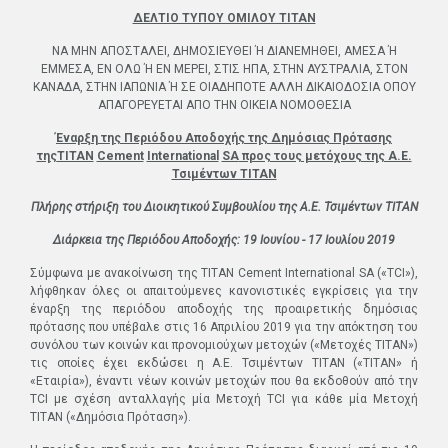
ΔΕΛΤΙΟ ΤΥΠΟΥ ΟΜΙΛΟΥ ΤΙΤΑΝ
ΝΑ ΜΗΝ ΑΠΟΣΤΑΛΕΙ, ΔΗΜΟΣΙΕΥΘΕΙ Ή ΔΙΑΝΕΜΗΘΕΙ, ΑΜΕΣΑ Ή
ΕΜΜΕΣΑ, ΕΝ ΟΛΩ Ή ΕΝ ΜΕΡΕΙ, ΣΤΙΣ ΗΠΑ, ΣΤΗΝ ΑΥΣΤΡΑΛΙΑ, ΣΤΟΝ
ΚΑΝΑΔΑ, ΣΤΗΝ ΙΑΠΩΝΙΑ Ή ΣΕ ΟΙΑΔΗΠΟΤΕ ΑΛΛΗ ΔΙΚΑΙΟΔΟΣΙΑ ΟΠΟΥ
ΑΠΑΓΟΡΕΥΕΤΑΙ ΑΠΟ ΤΗΝ ΟΙΚΕΙΑ ΝΟΜΟΘΕΣΙΑ
Έναρξη της Περιόδου Αποδοχής της Δημόσιας Πρότασης
της
TITAN
Cement
International
SA
προς τους μετόχους της Α.Ε.
Τσιμέντων ΤΙΤΑΝ
Πλήρης στήριξη του Διοικητικού Συμβουλίου της Α.Ε. Τσιμέντων ΤΙΤΑΝ
Διάρκεια της Περιόδου Αποδοχής: 19 Ιουνίου - 17 Ιουλίου 2019
Σύμφωνα με ανακοίνωση της TITAN Cement International SA («TCI»),
λήφθηκαν όλες οι απαιτούμενες κανονιστικές εγκρίσεις για την
έναρξη της περιόδου αποδοχής της προαιρετικής δημόσιας
πρότασης που υπέβαλε στις 16 Απριλίου 2019 για την απόκτηση του
συνόλου των κοινών και προνομιούχων μετοχών («Μετοχές TΙΤΑΝ»)
τις οποίες έχει εκδώσει η A.E. Τσιμέντων ΤΙΤΑΝ («TΙΤΑΝ» ή
«Εταιρία»), έναντι νέων κοινών μετοχών που θα εκδοθούν από την
TCI με σχέση ανταλλαγής μία Μετοχή TCI για κάθε μία Μετοχή
ΤΙΤΑΝ («Δημόσια Πρόταση»).