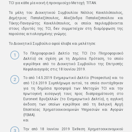
ΤCI για κάθε μία κοινή ή προνομιούχο Μετοχή ΤΙΤΑΝ.
Τα μέλη του Διοικητικού Συμβουλίου Νέλλος Κανελλόπουλος,
Δημήτριος Παπαλεξόπουλος, Αλεξάνδρα Παπαλεξοπούλου και
Τάκης-Παναγιώτης Κανελλόπουλος, οι οποίοι περιλαμβάνονται
στους ιδρυτές της TCI, δεν συμμετείχαν στη διαμόρφωση της
παρούσας αιτιολογημένης γνώμης.
Το Διοικητικό Συμβούλιο αφού έλαβε και μελέτησε:
Τo Πληροφοριακό Δελτίο της ΤCI (το Πληροφοριακό
Δελτίο) σε σχέση µε τη Δημόσια Πρόταση, το οποίο
εγκρίθηκε από το Διοικητικό Συμβούλιο της Επιτροπής
Κεφαλαιαγοράς στις 18 Ιουνίου 2019.
Tο από 14.5.2019 Ενημερωτικό Δελτίο (Prospectus) και το
από 12.6.2019 Συμπλήρωμα αυτού, τα οποία συντάχθηκαν
για τη δημόσια προσφορά των Μετοχών TCI και την
πρωτογενή εισαγωγή τους προς διαπραγμάτευση στο
Euronext Βρυξελλών (το Ενημερωτικό Δελτίο), η αγγλική
έκδοση των οποίων εγκρίθηκε από τη Βελγική Αρχή
Εποπτείας Χρηματοοικονομικών Υπηρεσιών και Αγορών
(FSMA).
και
Tην από 18 Ιουνίου 2019 Έκθεση Χρηματοοικονομικού