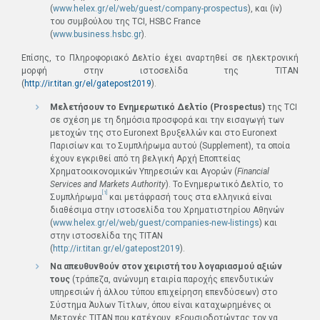
(
www.helex.gr/el/web/guest/company-prospectus
), και (iv)
του συμβούλου της TCI, HSBC France
(
www.business.hsbc.gr
).
Επίσης, το Πληροφοριακό Δελτίο έχει αναρτηθεί σε ηλεκτρονική
μορφή στην ιστοσελίδα της ΤΙΤΑΝ
(
http://ir.titan.gr/el/gatepost2019
).
Μελετήσουν το Ενημερωτικό Δελτίο (
Prospectus
)
της TCI
σε σχέση με τη δημόσια προσφορά και την εισαγωγή των
μετοχών της στο Euronext Βρυξελλών και στο Euronext
Παρισίων και το Συμπλήρωμα αυτού (Supplement), τα οποία
έχουν εγκριθεί από τη βελγική Αρχή Εποπτείας
Χρηματοοικονομικών Υπηρεσιών και Αγορών (
Financial
Services and Markets Authority
). Το Ενημερωτικό Δελτίο, το
[1]
Συμπλήρωμα
και μετάφρασή τους στα ελληνικά είναι
διαθέσιμα στην ιστοσελίδα του Χρηματιστηρίου Αθηνών
(
www.helex.gr/el/web/guest/companies-new-listings
) και
στην ιστοσελίδα της ΤΙΤΑN
(
http://ir.titan.gr/el/gatepost2019
).
Να απευθυνθούν στον χειριστή του λογαριασμού αξιών
τους
(τράπεζα, ανώνυμη εταιρία παροχής επενδυτικών
υπηρεσιών ή άλλου τύπου επιχείρηση επενδύσεων) στο
Σύστημα Άυλων Τίτλων, όπου είναι καταχωρημένες οι
Μετοχές ΤΙΤΑΝ που κατέχουν, εξουσιοδοτώντας τον να