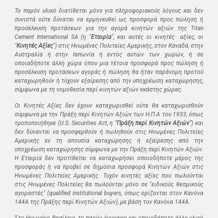
Το παρόν υλικό διατίθεται μόνο για πληροφοριακούς λόγους και δεν
συνιστά ούτε δύναται να ερμηνευθεί ως προσφορά προς πώληση ή
προσέλκυση προτάσεων για την αγορά κινητών αξιών της Titan
Cement
International
SA
(η "
Εταιρία
", και αυτές οι κινητές αξίες, οι
"
Κινητές Αξίες
") στις Ηνωμένες Πολιτείες Αμερικής, στον Καναδά, στην
Αυστραλία ή στην Ιαπωνία ή εντός αυτών των χωρών, ή σε
οποιαδήποτε άλλη χώρα όπου μια τέτοια προσφορά προς πώληση ή
προσέλκυση προτάσεων αγοράς ή πώληση θα ήταν παράνομη προτού
καταχωρηθούν ή τύχουν εξαίρεσης από την υποχρέωση καταχώρησης,
σύμφωνα με τη νομοθεσία περί κινητών αξιών εκάστης χώρας.
Οι Κινητές Αξίες δεν έχουν καταχωρισθεί ούτε θα καταχωρισθούν
σύμφωνα με την Πράξη περί Κινητών Αξιών των Η.Π.Α του 1933, όπως
τροποποιήθηκε (
U
.
S
.
Securities
Act
, η “
Πράξη περί Κινητών Αξιών
”) και
δεν δύνανται να προσφερθούν ή πωληθούν στις Ηνωμένες Πολιτείες
Αμερικής εν τη απουσία καταχώρησης ή εξαίρεσης από την
υποχρέωση καταχώρησης σύμφωνα με την Πράξη περί Κινητών Αξιών.
Η Εταιρία δεν προτίθεται να καταχωρήσει οποιοδήποτε μέρος της
προσφοράς ή να προβεί σε δημόσια προσφορά Κινητών Αξιών στις
Ηνωμένες Πολιτείες Αμερικής. Τυχόν κινητές αξίες που πωλούνται
στις Ηνωμένες Πολιτείες θα πωλούνται μόνο σε "ειδικούς θεσμικούς
αγοραστές" (qualified institutional buyers, όπως ορίζονται στον Κανόνα
144Α της Πράξης περί Κινητών Αξιών), με βάση τον Κανόνα 144Α.
Στο Ηνωμένο Βασίλειο, το παρόν έγγραφο και οποιοδήποτε άλλο υλικό