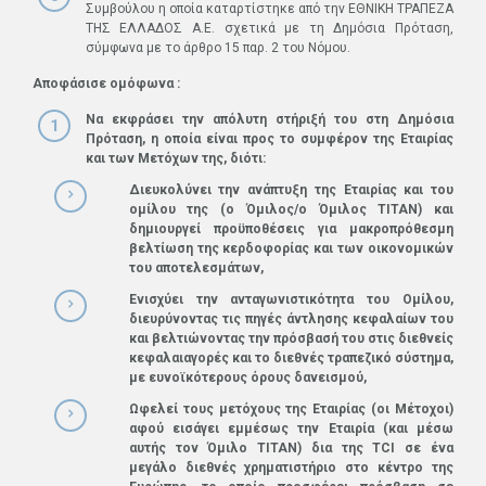
Συμβούλου η οποία καταρτίστηκε από την ΕΘΝΙΚΗ ΤΡΑΠΕΖΑ
ΤΗΣ ΕΛΛΑΔΟΣ Α.Ε. σχετικά με τη Δημόσια Πρόταση,
σύμφωνα με το άρθρο 15 παρ. 2 του Νόμου.
Αποφάσισε ομόφωνα :
Να εκφράσει την απόλυτη στήριξή του στη Δημόσια
Πρόταση, η οποία είναι προς το συμφέρον της Εταιρίας
και των Μετόχων της, διότι:
Διευκολύνει την ανάπτυξη της Εταιρίας και του
ομίλου της (ο Όμιλος/ο Όμιλος ΤΙΤΑΝ) και
δημιουργεί προϋποθέσεις για μακροπρόθεσμη
βελτίωση της κερδοφορίας και των οικονομικών
του αποτελεσμάτων,
Ενισχύει την ανταγωνιστικότητα του Ομίλου,
διευρύνοντας τις πηγές άντλησης κεφαλαίων του
και βελτιώνοντας την πρόσβασή του στις διεθνείς
κεφαλαιαγορές και το διεθνές τραπεζικό σύστημα,
με ευνοϊκότερους όρους δανεισμού,
Ωφελεί τους μετόχους της Εταιρίας (οι Μέτοχοι)
αφού εισάγει εμμέσως την Εταιρία (και μέσω
αυτής τον Όμιλο ΤΙΤΑΝ) δια της
TCI
σε ένα
μεγάλο διεθνές χρηματιστήριο στο κέντρο της