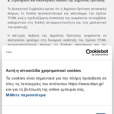
Β. Στρατηγικός και οικονομικός σκοπός της Δημόσιας Πρότασης
Το Διοικητικό Συμβούλιο κρίνει ότι η Δημόσια Πρόταση αντανακλά
πλήρως το διεθνή προσανατολισμό και αποτύπωμα του Ομίλου
ΤΙΤΑΝ, ενώ η σχεδιαζόμενη υλοποίησή της αναμένεται να συμβάλει
καθοριστικά στη διεθνή ανταγωνιστικότητα και στη μελλοντική
του ανάπτυξη.
Η επιτυχής έκβαση της Δημόσιας Πρότασης αναμένεται να
αποτελέσει ορόσημο στη δυναμική ανάπτυξη του Ομίλου ΤΙΤΑΝ,
αντικατοπτρίζοντας πλήρως το διεθνές αποτύπωμα και τις
προοπτικές του.
Ο Όμιλος ΤΙΤΑΝ λειτουργεί σε ένα διεθνές περιβάλλον
εντεινόμενου ανταγωνισμού, αυξημένης αβεβαιότητας και
πολλαπλών προκλήσεων, σε ένα κλάδο εντάσεως κεφαλαίου, όπου
Αυτή η ιστοσελίδα χρησιμοποιεί cookies
η πρόσβαση σε κεφάλαια είναι καθοριστικής σημασίας για τη
συνέχιση της ανάπτυξής του. Η Δημόσια Πρόταση στόχο έχει να
Τα cookies είναι σημαντικά για την πλήρη πρόσβαση σε
διευκολύνει την πρόσβαση του Ομίλου ΤΙΤΑΝ σε χρηματοδότηση
όλες τις λειτουργίες του ιστότοπου https://www.titan.gr/
με όρους ανάλογους με αυτούς των βασικών ανταγωνιστών του.
και για τη βελτίωση της online εμπειρία σας.
Σκοπός της Δημόσιας Πρότασης είναι η διευκόλυνση της έμμεσης
Μάθετε περισσότερα
εισαγωγής της Εταιρίας (και δι’ αυτής του Ομίλου ΤΙΤΑΝ) στο
Euronext Βρυξελλών μέσω της TCI.
Η ως άνω εισαγωγή στο μεγάλο Ευρωπαϊκό χρηματιστήριο Euronext
Επιλογή