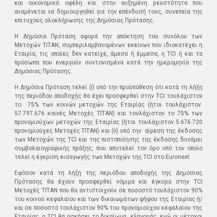
και οικονομικά οφέλη και στην αυξημένη ρευστότητα που
αναμένεται να δημιουργηθεί για την επένδυσή τους, συνεπεία της
επιτυχούς ολοκλήρωσης της Δημόσιας Πρότασης.
Η Δημόσια Πρόταση αφορά την απόκτηση του συνόλου των
Μετοχών ΤΙΤΑΝ, συμπεριλαμβανομένων εκείνων που ιδιοκατέχει η
Εταιρία, τις οποίες δεν κατείχε, άμεσα ή έμμεσα, η ΤCI ή και τα
πρόσωπα που ενεργούν συντονισμένα κατά την ημερομηνία της
Δημόσιας Πρότασης.
Η Δημόσια Πρόταση τελεί (i) υπό την προϋπόθεση ότι κατά τη λήξη
της περιόδου αποδοχής θα έχει προσφερθεί στην TCI τουλάχιστον
το 75% των κοινών μετοχών της Εταιρίας (ήτοι τουλάχιστον
57.797.676 κοινές Μετοχές ΤΙΤΑΝ) και τουλάχιστον το 75% των
προνομιούχων μετοχών της Εταιρίας (ήτοι τουλάχιστον 5.676.720
προνομιούχες Μετοχές ΤΙΤΑΝ) και (ii) υπό την αίρεση της έκδοσης
των Μετοχών της ΤCI και της πιστοποίησης της έκδοσης δυνάμει
συμβολαιογραφικής πράξης, που αποτελεί τον όρο υπό τον οποίο
τελεί η έγκριση εισαγωγής των Μετοχών της ΤCI στο Εuronext.
Εφόσον κατά τη λήξη της περιόδου αποδοχής της Δημόσιας
Πρότασης θα έχουν προσφερθεί νόμιμα και έγκυρα στην TCI
Μετοχές ΤΙΤΑΝ που θα αντιστοιχούν σε ποσοστό τουλάχιστον 90%
του κοινού κεφαλαίου και των δικαιωμάτων ψήφου της Εταιρίας ή/
και σε ποσοστό τουλάχιστον 90% του προνομιούχου κεφαλαίου της
Εταιρίας, η TCI θα ασκήσει το δικαίωμα εξαγοράς, ενώ οι μέτοχοι