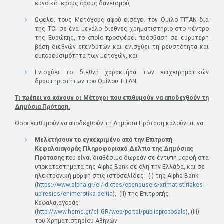
ευνοϊκότερους όρους δανεισμού,
Ωφελεί τους Μετόχους αφού εισάγει τον Όμιλο ΤΙΤΑΝ δια
της TCI σε ένα μεγάλο διεθνές χρηματιστήριο στο κέντρο
της Ευρώπης, το οποίο προσφέρει πρόσβαση σε ευρύτερη
βάση διεθνών επενδυτών και ενισχύει τη ρευστότητα και
εμπορευσιμότητα των μετοχών, και
Ενισχύει το διεθνή χαρακτήρα των επιχειρηματικών
δραστηριοτήτων του Ομίλου ΤΙΤΑΝ.
Τι πρέπει να κάνουν οι Μέτοχοι που επιθυμούν να αποδεχθούν τη
Δημόσια Πρόταση.
Όσοι επιθυμούν να αποδεχθούν τη Δημόσια Πρόταση καλούνται να:
Μελετήσουν το εγκεκριμένο από την Επιτροπή
Κεφαλαιαγοράς Πληροφοριακό Δελτίο της Δημόσιας
Πρότασης
που είναι διαθέσιμο δωρεάν σε έντυπη μορφή στα
υποκαταστήματα της Alpha Bank σε όλη την Ελλάδα, και σε
ηλεκτρονική μορφή στις ιστοσελίδες: (i) της Αlpha Bank
(
https://www.alpha.gr/el/idiotes/ependuseis/xrimatistiriakes-
upiresies/enimerotika-deltia
), (ii) της Επιτροπής
Κεφαλαιαγοράς
(
http://www.hcmc.gr/el_GR/web/portal/publicproposals
), (iii)
του Χρηματιστηρίου Αθηνών