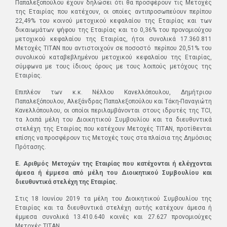
Παπαλεξοπούλου έχουν δηλώσει ότι θα προσφέρουν τις Μετοχές
της Εταιρίας που κατέχουν, οι οποίες αντιπροσωπεύουν περίπου
22,49% του κοινού μετοχικού κεφαλαίου της Εταιρίας και των
δικαιωμάτων ψήφου της Εταιρίας και το 0,36% του προνομιούχου
μετοχικού κεφαλαίου της Εταιρίας, ήτοι συνολικά 17.360.811
Μετοχές ΤΙΤΑΝ που αντιστοιχούν σε ποσοστό περίπου 20,51% του
συνολικού καταβεβλημένου μετοχικού κεφαλαίου της Εταιρίας,
σύμφωνα µε τους ίδιους όρους µε τους λοιπούς μετόχους της
Εταιρίας.
Επιπλέον των κ.κ. Νέλλου Κανελλόπουλου, Δημήτριου
Παπαλεξόπουλου, Αλεξάνδρας Παπαλεξοπούλου και Τάκη-Παναγιώτη
Κανελλόπουλου, οι οποίοι περιλαμβάνονται στους ιδρυτές της TCI,
τα λοιπά µέλη του Διοικητικού Συμβουλίου και τα διευθυντικά
στελέχη της Εταιρίας που κατέχουν Μετοχές ΤΙΤΑΝ, προτίθενται
επίσης να προσφέρουν τις Μετοχές τους στα πλαίσια της Δημόσιας
Πρότασης.
Ε. Αριθμός Μετοχών της Εταιρίας που κατέχονται ή ελέγχονται
άμεσα ή έμμεσα από µέλη του Διοικητικού Συμβουλίου και
διευθυντικά στελέχη της Εταιρίας.
Στις 18 Ιουνίου 2019 τα µέλη του Διοικητικού Συμβουλίου της
Εταιρίας και τα διευθυντικά στελέχη αυτής κατέχουν άμεσα ή
έμμεσα συνολικά 13.410.640 κοινές και 27.627 προνομιούχες
Μετοχές ΤΙΤΑΝ.