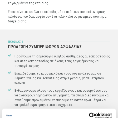
εργαζομένων της εταιρίας.
Επεκτείνεται σε όλα τα επίπεδα, μέσα από τους παρακάτω τρεις
πυλώνες, που διαμορφώνουν ένα πολύ καλά οργανωμένο σύστημα
διαχείρισης.
ΠΥΛΩΝΑΣ 1
ΠΡΟΑΓΩΓΗ ΣΥΜΠΕΡΙΦΟΡΩΝ ΑΣΦΑΛΕΙΑΣ
Προάγουμε τη δημιουργία υψηλού αισθήματος αυτοπροστασίας
και αλληλοπροστασίας σε όλους τους εργαζόμενους και
συνεργάτες μας.
Εκπαιδεύουμε το προσωπικό και τους συνεργάτες μας σε
θέματα Υγείας και Ασφάλειας στην Εργασία, βάσει ετήσιου
πλάνου.
Ενθαρρύνουμε όλους τους εργαζόμενους και συνεργάτες μας
να αναφέρουν παρ’ ολίγον ατυχήματα, τα οποία διερευνούμε και
αναλύουμε, προκειμένου να πάρουμε τα κατάλληλα μέτρα και
να προλάβουμε πραγματικά ατυχήματα.
Παρακολουθούμε τις συμπεριφορές σε θέματα Υγείας και
Ασφάλειας στην Εργασία. Εντοπίζουμε μη ασφαλείς ενέργειες,