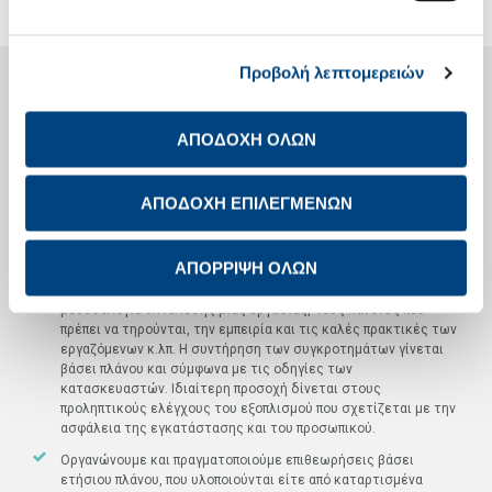
Προβολή λεπτομερειών
ΠΥΛΩΝΑΣ 3
ΠΙΣΤΟΠΟΙΗΣΗ ΚΑΙ ΔΙΑΔΙΚΑΣΙΕΣ
ΑΠΟΔΟΧΗ ΟΛΩΝ
Έχουμε δημιουργήσει ένα ολοκληρωμένο και πιστοποιημένο
σύστημα διαχείρισης για την Υγεία και Ασφάλεια στην
Εργασία, σύμφωνα με τα διεθνή πρότυπα, το οποίο
ΑΠΟΔΟΧΗ ΕΠΙΛΕΓΜΕΝΩΝ
ακολουθούμε πιστά.
Χρησιμοποιούμε Οδηγίες Ασφαλούς Εργασίας (Ο.Α.Ε.),
ΑΠΟΡΡΙΨΗ ΟΛΩΝ
Αναλύσεις Ασφαλούς Εργασίας (Α.Α.Ε.) και άλλες σχετικές
διαδικασίες, που αποτυπώνουν, αντίστοιχα, την ασφαλή
μεθοδολογία εκτέλεσης μίας εργασίας, τους κανόνες που
πρέπει να τηρούνται, την εμπειρία και τις καλές πρακτικές των
εργαζόμενων κ.λπ. Η συντήρηση των συγκροτημάτων γίνεται
βάσει πλάνου και σύμφωνα με τις οδηγίες των
κατασκευαστών. Ιδιαίτερη προσοχή δίνεται στους
προληπτικούς ελέγχους του εξοπλισμού που σχετίζεται με την
ασφάλεια της εγκατάστασης και του προσωπικού.
Οργανώνουμε και πραγματοποιούμε επιθεωρήσεις βάσει
ετήσιου πλάνου, που υλοποιούνται είτε από καταρτισμένα