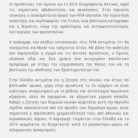
Οι προοπτικές του Ομίλου για το 2016 διαγράφονται θετικές, παρά
τις σημαντικές αβεβαιότητες και προκλήσεις. Στην παρούσα
συγκυρία, η ανακάμπτουσα αγορά των ΗΠΑ αποτελεί την κύρια πηγή
ανάπτυξης και κερδοφορίας του Τιτάνα, ενώ βελτίωση καταγράφει
και η Αίγυπτος, λόγω της ομαλότερης και ανταγωνιστικότερης
λειτουργίας των εργοστασίων.
Η ανάκαμψη του κλάδου κατασκευών στις ΗΠΑ εκτιμάται ότι θα
συνεχιστεί και πέραν του τρέχοντος έτους. Με βάση την ανάπτυξη
που παρουσιάζει η αγορά και τις θετικές προοπτικές, ο Όμιλος
υλοποιεί εδώ και δύο χρόνια ένα ενισχυμένο επενδυτικό
πρόγραμμα, με στόχο την ισχυροποίηση της θέσης του και τη
βελτίωση της απόδοσης των δραστηριοτήτων του.
Στην Ελλάδα εκτιμάται ότι η ζήτηση στο σύνολο του έτους θα
βελτιωθεί οριακά, χάρη στην προοπτική το 2ο εξάμηνο να είναι
καλύτερο, συγκρινόμενο με τη βύθιση του αντίστοιχου περυσινού
εξαμήνου, αλλά θα παραμείνει σε εξαιρετικά χαμηλά επίπεδα.
Καθώς η ζήτηση των δομικών υλικών εξαρτάται αυτή την περίοδο
σχεδόν αποκλειστικά από την πρόοδο των δημοσίων έργων, είναι
σημαντική η απρόσκοπτη χρηματοδότησή τους από εθνικούς και
ευρωπαϊκούς πόρους. Η παραγωγή τσιμέντου στην Ελλάδα και το
2016 αναμένεται να διοχετευτεί κατά το μεγαλύτερο μέρος σε
εξαγωγικούς προορισμούς.