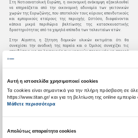
Στη Νοτιοανατολική Ευρώπη, η οικονομική ανάκαμψη εξακολουθεί
να επηρεάζεται από την οικονομική αδυναμία των γειτονικών
χωρών της Ευρωζώνης, που αποτελούν τους κύριους επενδυτικούς
και εμπορικούς εταίρους της περιοχής. Ωστόσο, διαφαίνονται
κάποια μικρά περιθώρια βελτίωσης της κατασκευαστικής
δραστηριότητας από τα χαμηλά επίπεδα των τελευταίων ετών.
Στην Αίγυπτο, η ζήτηση δομικών υλικών εκτιμάται ότι θα
συνεχίσει την ανοδική της πορεία και ο Όμιλος συνεχίζει τις
επενδύσεις για τη λειτουργία των γραμμών παραγωγής με στερεά
και εναλλακτικά καύσιμα, προκειμένου να εξασφαλίσει ενεργειακή
επάρκεια και να βελτιώσει τα κοστολόγια του. Έχοντας ήδη
ολοκληρώσει τα έργα στο εργοστάσιο του Beni Suef, το 4ο τρίμηνο
του 2016 αναμένεται η ολοκλήρωση των εργασιών που θα
επιτρέπουν τη λειτουργία με στερεά καύσιμα και στο εργοστάσιο
Αυτή η ιστοσελίδα χρησιμοποιεί cookies
της Αλεξάνδρειας. Σημειώνεται, πάντως, ότι οι μακροοικονομικές
Τα cookies είναι σημαντικά για την πλήρη πρόσβαση σε όλες
ανισορροπίες και οι συναλλαγματικοί περιορισμοί επιφυλάσσουν
ακόμη κινδύνους για το αμέσως επόμενο χρονικό διάστημα.
https://www.titan.gr/ και για τη βελτίωση της online εμπειρία
Μάθετε περισσότερα
Όσον αφορά στην Τουρκία, οι πρόσφατες εξελίξεις αυξάνουν την
αβεβαιότητα, αλλά είναι ακόμα νωρίς για να εκτιμηθούν οι
επιπτώσεις στην αγορά.
Επιλογή
ΜΗΤΡΙΚΗ ΕΤΑΙΡΙΑ ΤΙΤΑΝ Α.Ε.
Απολύτως απαραίτητα cookies
συγκατάθεσης
Το 1ο εξάμηνο του 2016 ο κύκλος εργασιών της «Α.Ε. ΤΣΙΜΕΝΤΩΝ