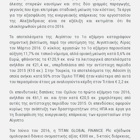
άλεσης στερεών καυσίμων και στις δύο γραμμές παραγωγής,
γεγονός που έχει επιτρέψει σταδιακή μείωση του κόστους. Τα έργα
για την εξασφάλιση της ενεργειακής επάρκειας του εργοστασίου
της Αλεξάνδρειας είναι σε εξέλιξη και εκτιμάται ότι θα
ολοκληρωθούν μέσα στο 2016.
Τα αποτελέσματα της Αιγύπτου το 1ο εξάμηνο καταγράφουν
σημαντική βελτίωση, παρά την υποτίμηση της Αιγυπτιακής Λίρας
τον Μάρτιο 2016. Ο κύκλος εργασιών το 1ο εξάμηνο παρουσίασε
αύξηση 11,7% σε τοπικό νόμισμα, αλλά οριακή μείωση κατά 0,6% σε
Ευρώ, φθάνοντας τα €120,9 εκ. ενώ τα λειτουργικά αποτελέσματα
ανήλθαν σε €21,4 εκ., υπερδιπλάσια από την αντίστοιχη περίοδο
του 2015 (€10 εκ.). Στην Τουρκία, τα αποτελέσματα της Adocim (η
οποία ανήκει κατά 50% στον Όμιλο ΤΙΤΑΝ) ήταν καλύτερα από αυτά
του περασμένου έτους με αναλογούντα κέρδη στον Τιτάνα € 2,2 εκ.
Οι επενδυτικές δαπάνες του Ομίλου το πρώτο εξάμηνο του 2016,
ανήλθαν σε €61,1 εκ. και ήταν κατά €20,5 εκ. χαμηλότερες από
αυτές της αντίστοιχης περιόδου του 2015. Οι επενδύσεις αφορούν
κυρίως την ανάπτυξη των δραστηριοτήτων στις ΗΠΑ και έργα για
τη διασφάλιση της ενεργειακής επάρκειας των εργοστασίων στην
Αίγυπτο.
Τον Ιούνιο του 2016, η TITAN GLOBAL FINANCE Plc εξέδωσε
ομολογιακό δάνειο ονομαστικής αξίας €300 εκ., 5-ετούς διάρκειας,