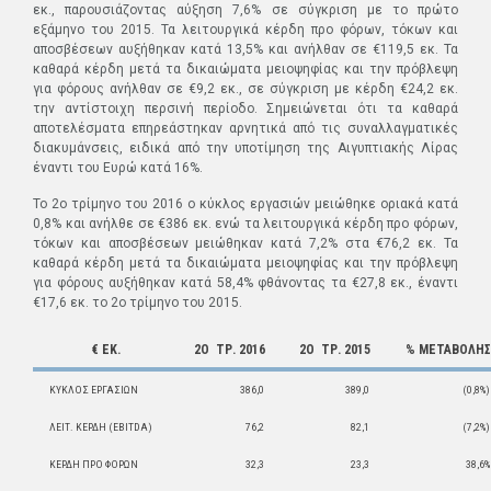
εκ., παρουσιάζοντας αύξηση 7,6% σε σύγκριση με το πρώτο
εξάμηνο του 2015. Τα λειτουργικά κέρδη προ φόρων, τόκων και
αποσβέσεων αυξήθηκαν κατά 13,5% και ανήλθαν σε €119,5 εκ. Τα
καθαρά κέρδη μετά τα δικαιώματα μειοψηφίας και την πρόβλεψη
για φόρους ανήλθαν σε €9,2 εκ., σε σύγκριση με κέρδη €24,2 εκ.
την αντίστοιχη περσινή περίοδο. Σημειώνεται ότι τα καθαρά
αποτελέσματα επηρεάστηκαν αρνητικά από τις συναλλαγματικές
διακυμάνσεις, ειδικά από την υποτίμηση της Αιγυπτιακής Λίρας
έναντι του Ευρώ κατά 16%.
Το 2ο τρίμηνο του 2016 ο κύκλος εργασιών μειώθηκε οριακά κατά
0,8% και ανήλθε σε €386 εκ. ενώ τα λειτουργικά κέρδη προ φόρων,
τόκων και αποσβέσεων μειώθηκαν κατά 7,2% στα €76,2 εκ. Τα
καθαρά κέρδη μετά τα δικαιώματα μειοψηφίας και την πρόβλεψη
για φόρους αυξήθηκαν κατά 58,4% φθάνοντας τα €27,8 εκ., έναντι
€17,6 εκ. το 2ο τρίμηνο του 2015.
€ ΕΚ.
2Ο ΤΡ. 2016
2Ο ΤΡ. 2015
% ΜΕΤΑΒΟΛΗΣ
ΚΥΚΛΟΣ ΕΡΓΑΣΙΩΝ
386,0
389,0
(0,8%)
ΛΕΙΤ. ΚΕΡΔΗ (EBITDA)
76,2
82,1
(7,2%)
ΚΕΡΔΗ ΠΡΟ ΦΟΡΩΝ
32,3
23,3
38,6%