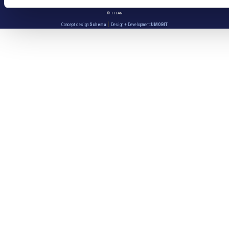
ΠΟΛΙΤΙΚΗ COOKIES
© TITAN
|
Concept design:
Schema
Design + Development:
UMOBIT