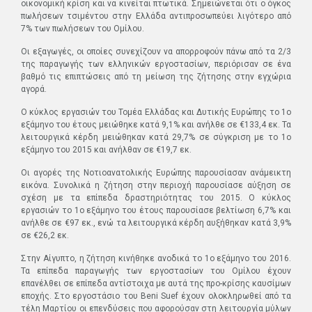
οικονομική κρίση και να κινείται πτωτικά. Σημειώνεται ότι ο όγκος
πωλήσεων τσιμέντου στην Ελλάδα αντιπροσωπεύει λιγότερο από
7% των πωλήσεων του Ομίλου.
Οι εξαγωγές, οι οποίες συνεχίζουν να απορροφούν πάνω από τα 2/3
της παραγωγής των ελληνικών εργοστασίων, περιόρισαν σε ένα
βαθμό τις επιπτώσεις από τη μείωση της ζήτησης στην εγχώρια
αγορά.
Ο κύκλος εργασιών του Τομέα Ελλάδας και Δυτικής Ευρώπης το 1ο
εξάμηνο του έτους μειώθηκε κατά 9,1% και ανήλθε σε €133,4 εκ. Τα
λειτουργικά κέρδη μειώθηκαν κατά 29,7% σε σύγκριση με το 1ο
εξάμηνο του 2015 και ανήλθαν σε €19,7 εκ.
Οι αγορές της Νοτιοανατολικής Ευρώπης παρουσίασαν ανάμεικτη
εικόνα. Συνολικά η ζήτηση στην περιοχή παρουσίασε αύξηση σε
σχέση με τα επίπεδα δραστηριότητας του 2015. Ο κύκλος
εργασιών το 1o εξάμηνο του έτους παρουσίασε βελτίωση 6,7% και
ανήλθε σε €97 εκ., ενώ τα λειτουργικά κέρδη αυξήθηκαν κατά 3,9%
σε €26,2 εκ.
Στην Αίγυπτο, η ζήτηση κινήθηκε ανοδικά το 1ο εξάμηνο του 2016.
Τα επίπεδα παραγωγής των εργοστασίων του Ομίλου έχουν
επανέλθει σε επίπεδα αντίστοιχα με αυτά της προ-κρίσης καυσίμων
εποχής. Στο εργοστάσιο του Beni Suef έχουν ολοκληρωθεί από τα
τέλη Μαρτίου οι επενδύσεις που αφορούσαν στη λειτουργία μύλων