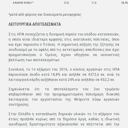
ΚΑΘΑΡΑ ΚΕΡΔΗ *
27,8
17,6
58,4%
*μετά από φόρους και δικαιώματα μειοψηφίας
ΛΕΙΤΟΥΡΓΙΚΑ ΑΠΟΤΕΛΕΣΜΑΤΑ
Στις ΗΠΑ συνεχίζεται η δυναμική πορεία του κλάδου κατασκευών,
η οποία είναι ιδιαίτερα εμφανής στις ανατολικές πολιτείες, όπου
και έχει παρουσία ο Τιτάνας. Η σημαντική αύξηση της ζήτησης σε
συνδυασμό με τα οφέλη από τις εκτεταμένες επενδύσεις που έχει
πραγματοποιήσει ο Όμιλος, έχουν οδηγήσει σε ουσιαστική
βελτίωση των αποτελεσμάτων.
Συνολικά, το 1ο εξάμηνο του 2016, ο κύκλος εργασιών στις ΗΠΑ
παρουσίασε άνοδο κατά 18,8% και ανήλθε σε €372,6 εκ. ενώ τα
λειτουργικά κέρδη αυξήθηκαν κατά 24% και ανήλθαν σε €52,2 εκ.
Σημειώνεται ότι τα αποτελέσματα του 2ου τριμήνου
επιβαρύνθηκαν από την προγραμματισμένη πολυήμερη διακοπή
λειτουργίας του εργοστασίου της Φλόριντα λόγω εργασιών
συντήρησης.
Στην Ελλάδα η κατανάλωση δομικών υλικών το 1ο εξάμηνο του
έτους προήλθε κυρίως από τα δημόσια έργα, καθώς η ιδιωτική
οικοδομική δραστηριότητα εξακολουθεί να πλήττεται από την