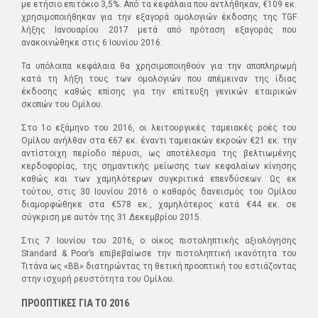
με ετήσιο επιτόκιο 3,5%. Από τα κεφάλαια που αντλήθηκαν, €109 εκ.
χρησιμοποιήθηκαν για την εξαγορά ομολογιών έκδοσης της TGF
λήξης Ιανουαρίου 2017 μετά από πρόταση εξαγοράς που
ανακοινώθηκε στις 6 Ιουνίου 2016.
Τα υπόλοιπα κεφάλαια θα χρησιμοποιηθούν για την αποπληρωμή
κατά τη λήξη τους των ομολογιών που απέμειναν της ίδιας
έκδοσης καθώς επίσης για την επίτευξη γενικών εταιρικών
σκοπών του Ομίλου.
Στο 1ο εξάμηνο του 2016, οι λειτουργικές ταμειακές ροές του
Ομίλου ανήλθαν στα €67 εκ. έναντι ταμειακών εκροών €21 εκ. την
αντίστοιχη περίοδο πέρυσι, ως αποτέλεσμα της βελτιωμένης
κερδοφορίας, της σημαντικής μείωσης των κεφαλαίων κίνησης
καθώς και των χαμηλότερων συγκριτικά επενδύσεων. Ως εκ
τούτου, στις 30 Ιουνίου 2016 ο καθαρός δανεισμός του Ομίλου
διαμορφώθηκε στα €578 εκ., χαμηλότερος κατά €44 εκ. σε
σύγκριση με αυτόν της 31 Δεκεμβρίου 2015.
Στις 7 Ιουνίου του 2016, ο οίκος πιστοληπτικής αξιολόγησης
Standard & Poor’s επιβεβαίωσε την πιστοληπτική ικανότητα του
Τιτάνα ως «ΒΒ» διατηρώντας τη θετική προοπτική του εστιάζοντας
στην ισχυρή ρευστότητα του Ομίλου.
ΠΡΟΟΠΤΙΚΕΣ ΓΙΑ ΤΟ 2016