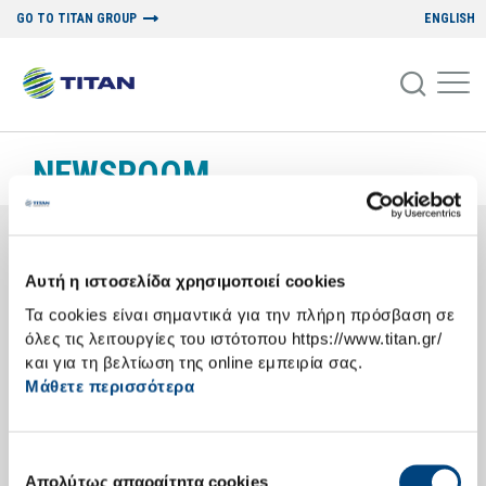
GO TO TITAN GROUP
ENGLISH
NEWSROOM
ΝΕΑ ΚΑΙ ΔΕΛΤΙΑ ΤΥΠΟΥ
Αυτή η ιστοσελίδα χρησιμοποιεί cookies
Τα cookies είναι σημαντικά για την πλήρη πρόσβαση σε
όλες τις λειτουργίες του ιστότοπου https://www.titan.gr/
25/10/2010
και για τη βελτίωση της online εμπειρία σας.
Υγιεινή και ασφάλεια στην εργασία: Μονόδρομος
Μάθετε περισσότερα
στο σύγχρονο επαγγελματικό περιβάλλον
Η συνεπής προσήλωση και η σταθερή προτεραιότητα που δίνει η
Επιλογή
Α.Ε. Τσιμέντων ΤΙΤΑΝ στον τομέα της Υγιεινής και Ασφάλειας στην
Απολύτως απαραίτητα cookies
συγκατάθεσης
Εργασία είναι γνωστή, όπως και τα αποδεδειγμένα θετικά