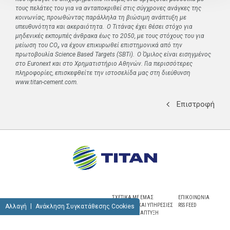
τους πελάτες του για να ανταποκριθεί στις σύγχρονες ανάγκες της
κοινωνίας, προωθώντας παράλληλα τη βιώσιμη ανάπτυξη με
υπευθυνότητα και ακεραιότητα. Ο Τιτάνας έχει θέσει στόχο για
μηδενικές εκπομπές άνθρακα έως το 2050, με τους στόχους του για
μείωση του CO₂ να έχουν επικυρωθεί επιστημονικά από την
πρωτοβουλία Science Based Targets (SBTi). Ο Όμιλος είναι εισηγμένος
στο Euronext και στο Χρηματιστήριο Αθηνών. Για περισσότερες
πληροφορίες, επισκεφθείτε την ιστοσελίδα μας στη διεύθυνση
www.titan-cement.com.
Επιστροφή
ΣΧΕΤΙΚΑ ΜΕ ΕΜΑΣ
ΕΠΙΚΟΙΝΩΝΙΑ
ΠΡΟΪΟΝΤΑ ΚΑΙ ΥΠΗΡΕΣΙΕΣ
RSS FEED
Αλλαγή
Ανάκληση Συγκατάθεσης Cookies
ΒΙΩΣΙΜΗ ΑΝΑΠΤΥΞΗ
NEWSROOM
ΚΑΡΙΕΡΑ