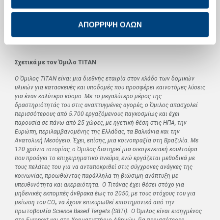
cement.com/el/investor-information/debt-investors/debt-investors-
sustainable-financing
ΑΠΟΡΡΙΨΗ ΟΛΩΝ
Σχετικά με τον Όμιλο ΤΙΤΑΝ
Ο Όμιλος ΤΙΤΑΝ είναι μια διεθνής εταιρία στον κλάδο των δομικών
υλικών για κατασκευές και υποδομές που προσφέρει καινοτόμες λύσεις
για έναν καλύτερο κόσμο. Με το μεγαλύτερο μέρος της
δραστηριότητάς του στις αναπτυγμένες αγορές, ο Όμιλος απασχολεί
περισσότερους από 5.700 εργαζόμενους παγκοσμίως και έχει
παρουσία σε πάνω από 25 χώρες, με ηγετική θέση στις ΗΠΑ, την
Ευρώπη, περιλαμβανομένης της Ελλάδας, τα Βαλκάνια και την
Ανατολική Μεσόγειο. Έχει, επίσης, μια κοινοπραξία στη Βραζιλία. Με
120 χρόνια ιστορίας, ο Όμιλος διατηρεί μια οικογενειακή κουλτούρα
που προάγει το επιχειρηματικό πνεύμα, ενώ εργάζεται μεθοδικά με
τους πελάτες του για να ανταποκριθεί στις σύγχρονες ανάγκες της
κοινωνίας, προωθώντας παράλληλα τη βιώσιμη ανάπτυξη με
υπευθυνότητα και ακεραιότητα. Ο Τιτάνας έχει θέσει στόχο για
μηδενικές εκπομπές άνθρακα έως το 2050, με τους στόχους του για
μείωση του
CO
₂ να έχουν επικυρωθεί επιστημονικά από την
πρωτοβουλία
Science
Based
Targets
(
SBTi
). Ο Όμιλος είναι εισηγμένος
στο
Euronext
και στο Χρηματιστήριο Αθηνών. Για περισσότερες