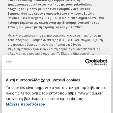
χρηματοοικονομική στρατηγική του με τους φιλόδοξους
στόχους του για την μείωση των εκπομπών αερίων του
θερμοκηπίου που έχουν επικυρωθεί από την πρωτοβουλία
Science
Based
Targets
(
SBTi
). Το Πλαίσιο αυτό σηματοδοτεί ένα
κρίσιμο βήμα για την επιτάχυνση της βιώσιμης ανάπτυξης του
Τιτάνα, σύμφωνα με τη στρατηγική του για το 2026.
Με την εναρμόνιση της χρηματοοικονομικής στρατηγικής του με
τους στόχους βιώσιμης ανάπτυξης (ESG), ο TITAN υπογραμμίζει τη
διαχρονική δέσμευση του στην τήρηση υπεύθυνων
επιχειρηματικών πρακτικών και τη δημιουργία μακροπρόθεσμης
αξίας για τους συμ-μετόχους του. Το Πλαίσιο δημιουργεί τις
συνθήκες για τη μελλοντική έκδοση Ομολόγων Συνδεδεμένων με
Ρήτρα Αειφορίας (sustainability-linked notes) και πιο συγκεκριμένα
με τους στόχους βιώσιμης ανάπτυξης του Ομίλου. Τα έσοδα από
τις μελλοντικές εκδόσεις αυτών των ομολόγων θα
χρηματοδοτήσουν γενικούς εταιρικούς σκοπούς,
Αυτή η ιστοσελίδα χρησιμοποιεί cookies
συμπεριλαμβανομένων έργων βιώσιμης ανάπτυξης και
πρωτοβουλιών μείωσης του ανθρακικού αποτυπώματος του Τιτάνα,
Τα cookies είναι σημαντικά για την πλήρη πρόσβαση σε
με στόχο τη μετάβαση σε μηδενικές εκπομπές CO
.
2
όλες τις λειτουργίες του ιστότοπου https://www.titan.gr/
και για τη βελτίωση της online εμπειρία σας.
Η Sustainalytics, μια κορυφαία, ανεξάρτητη εταιρία στον χώρο
έρευνας, αξιολoγήσεων και ανάλυσης δεδομένων σε θέματα ESG,
Μάθετε περισσότερα
εξέδωσε γνωμοδότηση ανεξάρτητου φορέα (
Second
-
Party
Opinion
report
) για το συγκεκριμένο Πλαίσιο. Σύμφωνα με αυτή, το Πλαίσιο