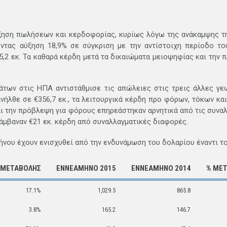
ξηση πωλήσεων και κερδοφορίας, κυρίως λόγω της ανάκαμψης τ
οντας αύξηση 18,9% σε σύγκριση με την αντίστοιχη περίοδο τ
,2 εκ. Τα καθαρά κέρδη μετά τα δικαιώματα μειοψηφίας και την π
άτων στις ΗΠΑ αντιστάθμισε τις απώλειες στις τρεις άλλες γε
ανήλθε σε €356,7 εκ., τα λειτουργικά κέρδη προ φόρων, τόκων κ
αι την πρόβλεψη για φόρους επηρεάστηκαν αρνητικά από τις συνα
ιελάμβαναν €21 εκ. κέρδη από συναλλαγματικές διαφορές.
ήνου έχουν ενισχυθεί από την ενδυνάμωση του δολαρίου έναντι τ
 ΜΕΤΑΒΟΛΗΣ
ΕΝΝΕΑΜΗΝΟ 2015
ΕΝΝΕΑΜΗΝΟ 2014
% ΜΕ
17.1%
1,029.5
865.8
3.8%
165.2
146.7