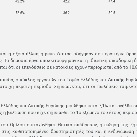
-72.2%
42.2
47.4
-56.6%
36.2
30.5
α και η οξεία έλλειψη ρευστότητας οδήγησαν σε περαιτέρω δρα
 Τα δημόσια έργα υπολειτούργησαν και η ιδιωτική οικοδομική δ
ται ότι οι επενδύσεις σε κατοικίες έχουν περιοριστεί από το 10,
ίπεδα, ο κύκλος εργασιών του Τομέα Ελλάδας και Δυτικής Ευρώ
ίστοιχη περσινή περίοδο. Σημειώνεται, ότι οι πωλήσεις τσιμέ
Ελλάδας και Δυτικής Ευρώπης μειώθηκε κατά 7,1% και ανήλθε σε 
θώς η βελτίωση που είχε σημειωθεί το 1ο εξάμηνο του έτους περιο
ου Ομίλου επιταχύνθηκε. Θετικά επέδρασαν, η αύξηση της ζήτ
στις καθετοποιημένες δραστηριότητές του και η ενδυνάμωση τ