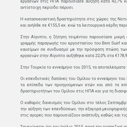
εργασιών στις ΗΠΑ παρουσίασε αύξηση κατά 43,7% και 
αντίστοιχη περίοδο πέρυσι.
Η κατασκευαστική δραστηριότητα στις χώρες της Νοτι
και ανήλθε σε €155,5 εκ. ενώ τα λειτουργικά κέρδη περ
Στην Αίγυπτο, η ζήτηση τσιμέντου παρουσίασε μικρή
γραμμής παραγωγής του εργοστασίου του Beni Suef κα
καυσίμων σε συνδυασμό με την πρόσφατη πτώση των 
εργασιών στην Αίγυπτο αυξήθηκε κατά 22,0% στα €178,9 
Στην Τουρκία το εννεάμηνο του 2015, τα αποτελέσματα 
Οι επενδυτικές δαπάνες του Ομίλου το εννεάμηνο του
τα επίπεδα των προηγούμενων ετών και από τα επί
δραστηριοτήτων του Ομίλου στις ΗΠΑ και για τη διασφ
Ο καθαρός δανεισμός του Ομίλου στο τέλος Σεπτεμβρί
την αύξηση των επενδύσεων, την εξαγορά μειοψηφικής
στις αγορές που παρουσιάζουν ανάπτυξη, καθώς και τις
Σημειώνεται ότι τον Ιούλιο 2015, παρά την τραπεζική 