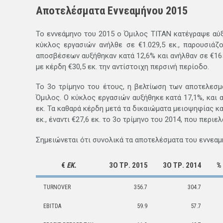
Αποτελέσματα Εννεαμήνου 2015
Το εννεάμηνο του 2015 ο Όμιλος ΤΙΤΑΝ κατέγραψε αύ
κύκλος εργασιών ανήλθε σε €1.029,5 εκ., παρουσιάζ
αποσβέσεων αυξήθηκαν κατά 12,6% και ανήλθαν σε €165
με κέρδη €30,5 εκ. την αντίστοιχη περσινή περίοδο.
Το 3ο τρίμηνο του έτους, η βελτίωση των αποτελεσμ
Όμιλος. Ο κύκλος εργασιών αυξήθηκε κατά 17,1%, και 
εκ. Τα καθαρά κέρδη μετά τα δικαιώματα μειοψηφίας κ
εκ., έναντι €27,6 εκ. το 3ο τρίμηνο του 2014, που περ
Σημειώνεται ότι συνολικά τα αποτελέσματα του εννεαμ
€
ΕΚ.
3Ο ΤΡ. 2015
3Ο ΤΡ. 2014
%
TURNOVER
356.7
304.7
EBITDA
59.9
57.7