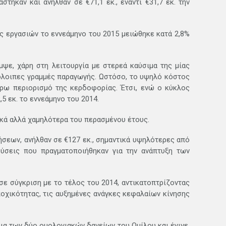
τηκαν και ανήλθαν σε €71,1 εκ., έναντι €31,7 εκ. την
ς εργασιών το εννεάμηνο του 2015 μειώθηκε κατά 2,8%
ψε, χάρη στη λειτουργία με στερεά καύσιμα της μίας
πόλοιπες γραμμές παραγωγής. Ωστόσο, το υψηλό κόστος
ρω περιορισμό της κερδοφορίας. Έτσι, ενώ ο κύκλος
5 εκ. το εννεάμηνο του 2014.
ικά αλλά χαμηλότερα του περασμένου έτους.
σεων, ανήλθαν σε €127 εκ., σημαντικά υψηλότερες από
σεις που πραγματοποιήθηκαν για την ανάπτυξη των
ε σύγκριση με το τέλος του 2014, αντικατοπτρίζοντας
οχικότητας, τις αυξημένες ανάγκες κεφαλαίων κίνησης
δια των δύο ομολογιακών δανείων του Ομίλου και έγινε,