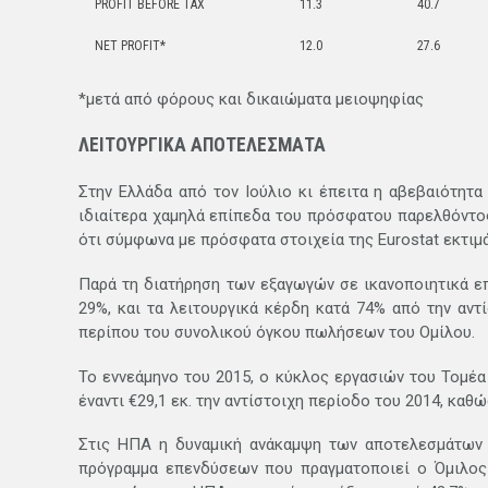
PROFIT BEFORE TAX
11.3
40.7
NET PROFIT*
12.0
27.6
*μετά από φόρους και δικαιώματα μειοψηφίας
ΛΕΙΤΟΥΡΓΙΚΑ ΑΠΟΤΕΛΕΣΜΑΤΑ
Στην Ελλάδα από τον Ιούλιο κι έπειτα η αβεβαιότητ
ιδιαίτερα χαμηλά επίπεδα του πρόσφατου παρελθόντος.
ότι σύμφωνα με πρόσφατα στοιχεία της Eurostat εκτιμά
Παρά τη διατήρηση των εξαγωγών σε ικανοποιητικά επ
29%, και τα λειτουργικά κέρδη κατά 74% από την αντ
περίπου του συνολικού όγκου πωλήσεων του Ομίλου.
Το εννεάμηνο του 2015, ο κύκλος εργασιών του Τομέα 
έναντι €29,1 εκ. την αντίστοιχη περίοδο του 2014, κα
Στις ΗΠΑ η δυναμική ανάκαμψη των αποτελεσμάτων τ
πρόγραμμα επενδύσεων που πραγματοποιεί ο Όμιλος 