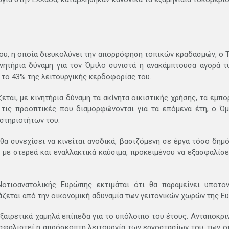
υ, η οποία διευκολύνει την απορρόφηση τοπικών κραδασμών, ο Τ
κινητήρια δύναμη για τον Όμιλο συνιστά η ανακάμπτουσα αγορά 
το 43% της λειτουργικής κερδοφορίας του.
ι, με κινητήρια δύναμη τα ακίνητα οικιστικής χρήσης, τα εμπορ
 τις προοπτικές που διαμορφώνονται για τα επόμενα έτη, ο Όμ
στηριοτήτων του.
 θα συνεχίσει να κινείται ανοδικά, βασιζόμενη σε έργα τόσο δημ
με στερεά και εναλλακτικά καύσιμα, προκειμένου να εξασφαλίσε
οτιοανατολικής Ευρώπης εκτιμάται ότι θα παραμείνει υποτο
άζεται από την οικονομική αδυναμία των γειτονικών χωρών της 
 εξαιρετικά χαμηλά επίπεδα για το υπόλοιπο του έτους. Ανταποκ
ασφαλιστεί η απρόσκοπτη λειτουργία των εργοστασίων του, των 