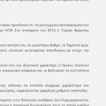
ιτάνας προσδοκά ότι τα λειτουργικά αποτελέσματα του
των ΗΠΑ. Στο εννεάμηνο του 2015, ο Τομέας Αμερικής
ικά ακίνητα και, σε μικρότερο βαθμό, τα δημόσια έργα.
ιλος υλοποιεί εκτεταμένες επενδύσεις με στόχο την
όσιου όσο και ιδιωτικού χαρακτήρα. Ο Όμιλος υλοποιεί
ι ενεργειακή επάρκεια και να βελτιώσει τα κοστολόγια
νική, πιθανώς σε επίπεδα ελαφρώς χαμηλότερα του
Ευρωζώνης, σημειώνοντας χαμηλούς ρυθμούς ανάπτυξης.
ρινόμενος στις δύσκολες συνθήκες που διαμορφώνονται,
οποίων η παραγωγή διοχετεύεται προς το παρόν σχεδόν