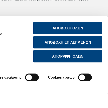
ργικά κέρδη ανήλθαν σε €31,5 εκ. έναντι €22,6 εκ. την
ΑΠΟΔΟΧΗ ΟΛΩΝ
εννεάμηνο του 2014, τα οποία όμως είχαν ενισχυθεί από
ου
ΑΠΟΔΟΧΗ ΕΠΙΛΕΓΜΕΝΩΝ
ΑΠΟΡΡΙΨΗ ΟΛΩΝ
Επιστροφή
es ανάλυσης
Cookies τρίτων
ΣΧΕΤΙΚΑ ΜΕ ΕΜΑΣ
ΕΠΙΚΟΙΝΩΝΙΑ
ΠΡΟΪΟΝΤΑ ΚΑΙ ΥΠΗΡΕΣΙΕΣ
RSS FEED
ΒΙΩΣΙΜΗ ΑΝΑΠΤΥΞΗ
NEWSROOM