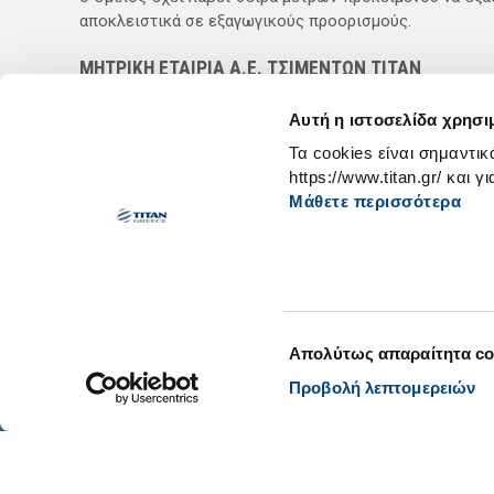
αποκλειστικά σε εξαγωγικούς προορισμούς.
ΜΗΤΡΙΚΗ ΕΤΑΙΡΙΑ Α.Ε. ΤΣΙΜΕΝΤΩΝ ΤΙΤΑΝ
Το εννεάμηνο του 2015 ο κύκλος εργασιών της «Α.Ε. ΤΣ
Αυτή η ιστοσελίδα χρησι
αντίστοιχη περίοδο του 2014. Τα καθαρά κέρδη για το 
Τα cookies είναι σημαντικ
την είσπραξη μερισμάτων ύψους €20 εκ. από θυγατρικές
https://www.titan.gr/ και γ
Μάθετε περισσότερα
Επιλογή
Απολύτως απαραίτητα co
συγκατάθεσης
Προβολή λεπτομερειών
Αλλαγή
Ανάκληση Συγκατάθεσης Cookies