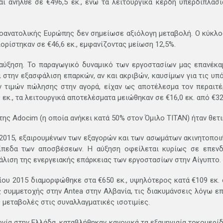
ανήλθε σε €496,5 εκ., ενώ τα λειτουργικά κέρδη υπερδιπλασιάσ
οανατολικής Ευρώπης δεν σημείωσε αξιόλογη μεταβολή. Ο κύκλο
ιορίστηκαν σε €46,6 εκ., εμφανίζοντας μείωση 12,5%.
 αύξηση. Το παραγωγικό δυναμικό των εργοστασίων μας επανέκαμ
ι στην εξασφάλιση επαρκών, αν και ακριβών, καυσίμων για τις υ
τιμών πώλησης στην αγορά, είχαν ως αποτέλεσμα τον περαιτέ
εκ., τα λειτουργικά αποτελέσματα μειώθηκαν σε €16,0 εκ. από €32,
της Adocim (η οποία ανήκει κατά 50% στον Όμιλο ΤΙΤΑΝ) ήταν θετ
 2015, εξαιρουμένων των εξαγορών και των ασωμάτων ακινητοποιή
πεδα των αποσβέσεων. Η αύξηση οφείλεται κυρίως σε επενδύ
άλιση της ενεργειακής επάρκειας των εργοστασίων στην Αίγυπτο.
ου 2015 διαμορφώθηκε στα €650 εκ., υψηλότερος κατά €109 εκ. σ
 συμμετοχής στην Antea στην Αλβανία, τις διακυμάνσεις λόγω επ
 μεταβολές στις συναλλαγματικές ισοτιμίες.
αργία στην Ελλάδα, καταβλήθηκαν κανονικά τα εξαμηνιαία τοκομερί