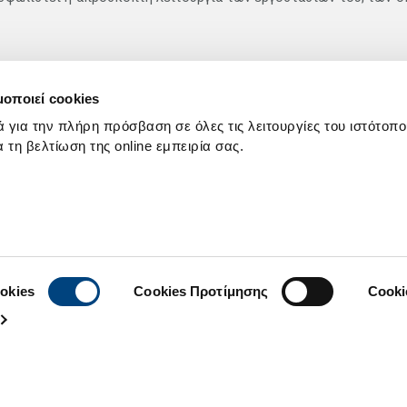
ΙΜΕΝΤΩΝ ΤΙΤΑΝ» αυξήθηκε κατά 3,8% στα €204,8 εκ., ενώ τα λειτου
μοποιεί cookies
εννεάμηνο ανήλθαν σε €0,4 εκ. έναντι καθαρών κερδών €6,1 εκ. το 
ά για την πλήρη πρόσβαση σε όλες τις λειτουργίες του ιστότοπ
 εταιρίες του εξωτερικού.
ια τη βελτίωση της online εμπειρία σας.
okies
Cookies Προτίμησης
Cooki