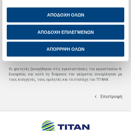
Στην πρώτη συνεδρία, με θέμα «Μετακίνηση στελεχών εκτός
Ελλάδας: Προκλήσεις και προοπτικές», εισηγητής ήταν ο Γιάννης
Χατζηδημητρίου, Καθηγητής στο Πανεπιστήμιο Μακεδονίας και
ΑΠΟΔΟΧΗ ΟΛΩΝ
ομιλητές ο 'Αρης Παπαδόπουλος, Διευθύνων Σύμβουλος της ΤΙΤΑΝ
AMERICA και ο Περικλής Βενιέρης, Regional Director της Coca Cola
Hellenic Bottling Co. (CCHBC).
ΑΠΟΔΟΧΗ ΕΠΙΛΕΓΜΕΝΩΝ
Στη δεύτερη συνεδρία, με θέμα «Εξισορρόπηση επαγγελματικής
και προσωπικής ζωής» εισηγήτρια ήταν η Ευγενία Πετρίδου,
ΑΠΟΡΡΙΨΗ ΟΛΩΝ
Καθηγήτρια στο Αριστοτέλειο Πανεπιστήμιο Θεσσαλονίκης και
ομιλητές η Τζένη Κωτσίδα, HR Director της Unilever Group και ο
Χρήστος Κομνηνός, Διευθύνων Σύμβουλος της Shelman.
Οι φοιτητές ξεναγήθηκαν στις εγκαταστάσεις του εργοστασίου Ν.
Ευκαρπίας και κατά τη διάρκεια του γεύματος συνομίλησαν με
τους εισηγητές, τους ομιλητές και τα στελέχη του ΤΙΤΑΝΑ.
Επιστροφή