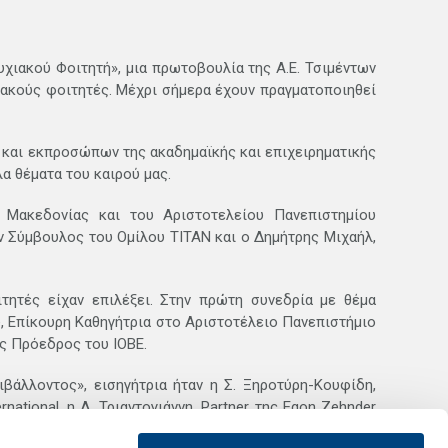
υχιακού Φοιτητή», μια πρωτοβουλία της Α.Ε. Τσιμέντων
χιακούς φοιτητές. Μέχρι σήμερα έχουν πραγματοποιηθεί
ν και εκπροσώπων της ακαδημαϊκής και επιχειρηματικής
α θέματα του καιρού μας.
 Μακεδονίας και του Αριστοτελείου Πανεπιστημίου
ν Σύμβουλος του Ομίλου ΤΙΤΑΝ και ο Δημήτρης Μιχαήλ,
τητές είχαν επιλέξει. Στην πρώτη συνεδρία με θέμα
υ, Επίκουρη Καθηγήτρια στο Αριστοτέλειο Πανεπιστήμιο
ης Πρόεδρος του ΙΟΒΕ.
βάλλοντος», εισηγήτρια ήταν η Σ. Ξηροτύρη-Κουφίδη,
ational, η Λ. Τριαντογιάννη, Partner της Egon Zehnder