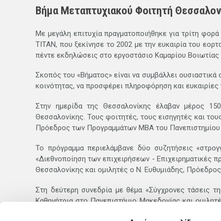
Βήμα Μεταπτυχιακού Φοιτητή Θεσσαλον
Με μεγάλη επιτυχία πραγματοποιήθηκε για τρίτη φορά 
ΤΙΤΑΝ, που ξεκίνησε το 2002 με την ευκαιρία του εορ
πέντε εκδηλώσεις στο εργοστάσιο Καμαρίου Βοιωτίας 
Σκοπός του «Βήματος» είναι να συμβάλλει ουσιαστικά 
κοινότητας, να προσφέρει πληροφόρηση και ευκαιρίες 
Στην ημερίδα της Θεσσαλονίκης έλαβαν μέρος 150
Θεσσαλονίκης. Τους φοιτητές, τους εισηγητές και το
Πρόεδρος των Προγραμμάτων ΜΒΑ του Πανεπιστημίου
Το πρόγραμμα περιελάμβανε δύο συζητήσεις «στρογγ
«Διεθνοποίηση των επιχειρήσεων - Επιχειρηματικές πρ
Θεσσαλονίκης και ομιλητές ο Ν. Ευθυμιάδης, Πρόεδρος
Στη δεύτερη συνεδρία με θέμα «Σύγχρονες τάσεις τη
Καθηγήτρια στο Πανεπιστήμιο Μακεδονίας και ομιλητές 
International και ο Γ. Ντερβάκος, Διευθυντής Ανθρώπιν