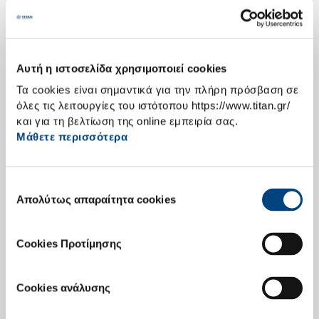
της ανταγωνιστικότητας του εργοστασίου.
Ο Όμιλος ΤΙΤΑΝ επενδύει στην αναβάθμιση της γραμμής παραγωγής
τσιμέντου στο εργοστάσιό του στο Καμάρι Βοιωτίας. Το έργο
αφορά στην εγκατάσταση προασβεστοποιητή (
pre
-
calciner
), έχει
Αυτή η ιστοσελίδα χρησιμοποιεί cookies
συνολικό προϋπολογισμό άνω των 25 εκατομμυρίων ευρώ και θα
ολοκληρωθεί το 2022.
Τα cookies είναι σημαντικά για την πλήρη πρόσβαση σε
όλες τις λειτουργίες του ιστότοπου https://www.titan.gr/
Η επένδυση εντάσσεται στο πρόγραμμα δράσεων του Ομίλου για τη
μείωση των εκπομπών διοξειδίου του άνθρακα, συμβάλλοντας έτσι
και για τη βελτίωση της online εμπειρία σας.
στην αντιμετώπιση της κλιματικής αλλαγής και στον Ευρωπαϊκό
Μάθετε περισσότερα
στόχο μείωσης των εκπομπών του θερμοκηπίου κατά 55% μέχρι το
2030.
Συγκεκριμένα, με αυτή την αναβάθμιση, το εργοστάσιο Καμαρίου θα
Επιλογή
αυξήσει σημαντικά τη δυναμικότητά του για απορρόφηση
Απολύτως απαραίτητα cookies
συγκατάθεσης
εναλλακτικών καυσίμων, αντικαθιστώντας μεγάλο μέρος των
ορυκτών καυσίμων που είναι απαραίτητα για τη λειτουργία των
κλιβάνων του. Μετά την επένδυση, η συνολική ετήσια μείωση των
Cookies Προτίμησης
εκπομπών διοξειδίου του άνθρακα θα ανέρχεται σε 450.000τν.,
ισοδύναμη με τη χρήση 160.000 ηλεκτρικών αυτοκινήτων αντί
συμβατικών.
Cookies ανάλυσης
Τα εναλλακτικά καύσιμα που χρησιμοποιεί η τσιμεντοβιομηχανία
μπορούν να προέλθουν, μεταξύ άλλων, από την αξιοποίηση του