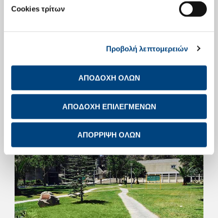
υπολείμματος της ανακύκλωσης των αστικών απορριμμάτων, μετά
Cookies τρίτων
από κατάλληλη επεξεργασία σε Μονάδες Επεξεργασίας
Απορριμμάτων (ΜΕΑ). Ένα επιπλέον όφελος της επένδυσης στο
εργοστάσιο Καμαρίου, το οποίο βρίσκεται στα σύνορα Αττικής-
Βοιωτίας, είναι και η δυνατότητα συμβολής του σε μια
ολοκληρωμένη περιβαλλοντικά και οικονομικά βέλτιστη λύση στο
Προβολή λεπτομερειών
θέμα της διαχείρισης των αποβλήτων της Αττικής.
Για τη νέα επένδυση, ο Άγγελος Καλογεράκος, Γενικός Διευθυντής
ΑΠΟΔΟΧΗ ΟΛΩΝ
Τομέα Ελλάδας του Ομίλου ΤΙΤΑΝ, ανέφερε: «Πιστεύουμε στην
ανάκαμψη της Ελληνικής οικονομίας και ειδικά του
κατασκευαστικού κλάδου. Για το λόγο αυτό, επενδύουμε στα
εργοστάσιά μας, βελτιώνοντας το περιβαλλοντικό αποτύπωμά τους
ΑΠΟΔΟΧΗ ΕΠΙΛΕΓΜΕΝΩΝ
και τη διεθνή ανταγωνιστικότητά τους.»
ΑΠΟΡΡΙΨΗ ΟΛΩΝ