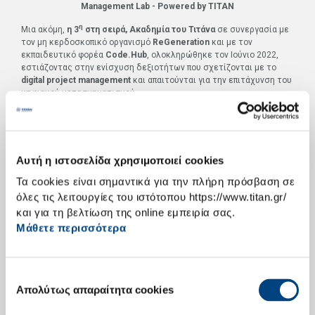
Management Lab - Powered by TITAN
η
Μια ακόμη,
η 3
στη σειρά, Ακαδημία του Τιτάνα
σε συνεργασία με
τον μη κερδοσκοπικό οργανισμό
ReGeneration
και με τον
εκπαιδευτικό φορέα
Code.Hub
, ολοκληρώθηκε τον Ιούνιο 2022,
εστιάζοντας στην ενίσχυση δεξιοτήτων που σχετίζονται με το
digital
project management
και απαιτούνται για την επιτάχυνση του
ψηφιακού μετασχηματισμού.
Μέσα από ένα
εντατικό πρόγραμμα θεωρητικής και πρακτικής
εκπαίδευσης 7 εβδομάδων και 80 ωρών, 37 νέες και νέοι
πτυχιούχοι εκπαιδεύτηκαν στον τομέα διοίκησης και διαχείρισης
έργων, με ιδιαίτερη έμφαση σε έργα που αφορούν στον ψηφιακό
Αυτή η ιστοσελίδα χρησιμοποιεί cookies
μετασχηματισμό
και χαρακτηρίζονται από πιλοτικές δοκιμές και
υλοποιήσεις νέων ψηφιακών τεχνολογιών.
Τα cookies είναι σημαντικά για την πλήρη πρόσβαση σε
όλες τις λειτουργίες του ιστότοπου https://www.titan.gr/
Στο πλαίσιο του προγράμματος,
οι συμμετέχοντες έπρεπε να
και για τη βελτίωση της online εμπειρία σας.
σχεδιάσουν και να αναπτύξουν μία ειδική εφαρμογή πωλήσεων
Μάθετε περισσότερα
και εξυπηρέτησης πελατών
. Εφαρμογές αυτού τους είδους είναι
ιδιαίτερης σημασίας για τον ψηφιακό μετασχηματισμό των
επιχειρήσεων
όλων των κλάδων και η άσκηση ανέδειξε την
πολυπλοκότητα ενός τέτοιου έργου, το οποίο απαιτεί τον
Επιλογή
συντονισμό πλήθους στελεχών και συνεργατών, αλλά και
Απολύτως απαραίτητα cookies
συστημάτων πληροφορικής. Για την υλοποίηση της άσκησης, οι
συγκατάθεσης
συμμετέχοντες άντλησαν στοιχεία από την τεχνογνωσία και