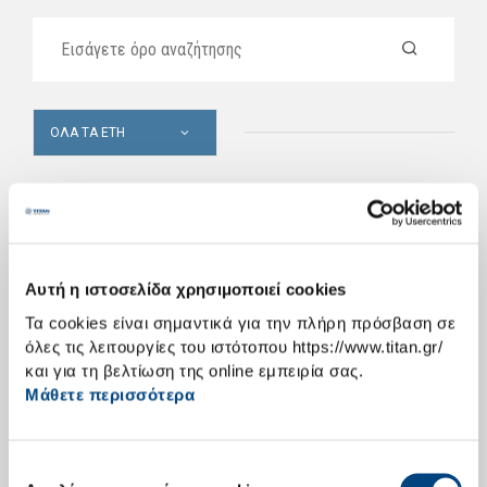
ΌΛΑ ΤΑ ΈΤΗ
04/12/2006
Βήμα Μεταπτυχιακού Φοιτητή Θεσσαλονίκης
Αυτή η ιστοσελίδα χρησιμοποιεί cookies
14/11/2006
Τα cookies είναι σημαντικά για την πλήρη πρόσβαση σε
Η ΙΝΤΕΡΜΠΕΤΟΝ ΔΟΜΙΚΑ ΥΛΙΚΑ Α.Ε. εξαγόρασε την
όλες τις λειτουργίες του ιστότοπου https://www.titan.gr/
εταιρία ΛΟΥΚΑΣ ΤΣΟΓΚΑΣ ΜΠΕΤΑ Α.Ε.
και για τη βελτίωση της online εμπειρία σας.
Μάθετε περισσότερα
07/11/2006
Η Θεσσαλονίκη αγκάλιασε το «ΠΑΙΖΩ ΑΣΦΑΛΩΣ»
Επιλογή