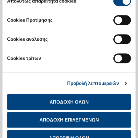
Απολύτως απαραίτητα cookies
συγκατάθεσης
31/10/2006
Όμιλος Α.Ε. Τσιμέντων ΤΙΤΑΝ - Αποτελέσματα
Cookies Προτίμησης
Εννεαμήνου 2006
Cookies ανάλυσης
12/10/2006
Ανακοίνωση
Cookies τρίτων
06/10/2006
Υποβολή αιτήσεων για άδεια κατασκευής
εργοστασίου τσιμέντου στην Αλβανία
Προβολή λεπτομερειών
26/09/2006
ΑΠΟΔΟΧΗ ΟΛΩΝ
Εκπαίδευση αμυντικής οδήγησης, Λαμία και Βόλος
23.09.2006
ΑΠΟΔΟΧΗ ΕΠΙΛΕΓΜΕΝΩΝ
26/09/2006
Εγχειρίδια ασφαλούς εργασίας: Αντλίες
ΑΠΟΡΡΙΨΗ ΟΛΩΝ