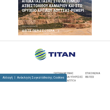
ΑΠΟΚΑΤΑΣΤΑΣΗΣ ΣΤΟ ΛΑΤΟΜΕΙΟ
ΑΣΒΕΣΤΟΛΙΘΟΥ ΚΑΜΑΡΙΟΥ ΚΑΙ ΣΤΟ
ΟΡΥΧΕΙΟ ΑΡΓΙΛΟΥ ΛΟΥΤΣΑΣ-ΡΕΜΕΡΙ
ΔΕΙΤΕ ΠΕΡΙΣΣΟΤΕΡΑ
ΣΧΕΤΙΚΑ ΜΕ ΕΜΑΣ
ΕΠΙΚΟΙΝΩΝΙΑ
ΠΡΟΪΟΝΤΑ ΚΑΙ ΥΠΗΡΕΣΙΕΣ
RSS FEED
Αλλαγή
Ανάκληση Συγκατάθεσης Cookies
ΒΙΩΣΙΜΗ ΑΝΑΠΤΥΞΗ
NEWSROOM
ΚΑΡΙΕΡΑ
SITEMAP
ΠΟΛΙΤΙΚΗ ΑΠΟΡΡΗΤΟΥ
ΟΡΟΙ ΧΡΗΣΗΣ
ΕΝΗΜΕΡΩΣΗ ΓΙΑ ΒΙΝΤΕΟΕΠΙΤΗΡΗΣΗ
ΠΟΛΙΤΙΚΗ COOKIES
© TITAN
|
Concept design:
Schema
Design + Development:
UMOBIT