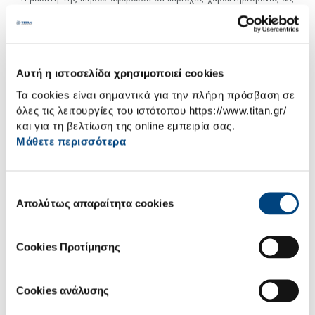
Ζώνες Natura, στις οποίες διαβίωναν προστατευόμενα είδη όπως η
οχιά της Μήλου (Macrovipera schweizeri) και ο Μαυροπετρίτης
(Falco eleonorae), στη στεριά και η φώκια Monachus monachus,
στη θάλασσα.
Αυτή η ιστοσελίδα χρησιμοποιεί cookies
Η μελέτη της Αψάλου αφορούσε σε «Ζώνη Ειδικής Προστασίας»
για την προστασία της ορνιθοπανίδας.
Τα cookies είναι σημαντικά για την πλήρη πρόσβαση σε
Η υλοποίηση αυτών των δύο μελετών έγινε από εμάς, σε
όλες τις λειτουργίες του ιστότοπου https://www.titan.gr/
συνεργασία με την Ελληνική Εταιρεία Προστασίας της Φύσης
και για τη βελτίωση της online εμπειρία σας.
(ΕΕΠΦ) και σήμερα βρίσκεται σε εξέλιξη η υλοποίηση των τοπικών
Μάθετε περισσότερα
σχεδίων δράσης.
Επιλογή
Απολύτως απαραίτητα cookies
συγκατάθεσης
Επιστροφή
Cookies Προτίμησης
ΜΕΘΟΔΟΛΟΓΙΑ ΕΚΠΟΝΗΣΗΣ ΜΕΛΕΤΩΝ
ΒΙΟΠΟΙΚΙΛΟΤΗΤΑΣ
Cookies ανάλυσης